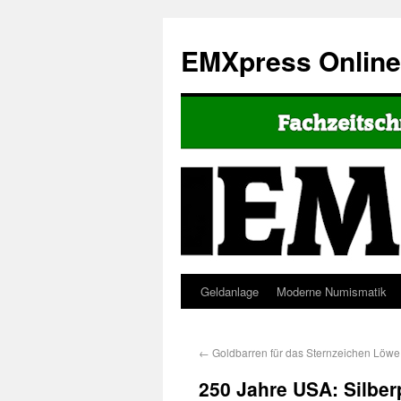
EMXpress Onlin
Geldanlage
Moderne Numismatik
←
Goldbarren für das Sternzeichen Löwe
250 Jahre USA: Silber