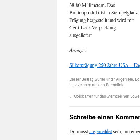
38,80 Millimetern. Das
Bullionprodukt ist in Stempelglanz-
Prägung hergestellt und wird mit
Certi-Lock-Verpackung
ausgeliefert.
Anzeige:
Silberprägung 250 Jahre USA – Eagle
Dieser Beitrag wurde unter
Allgemein
,
Ed
Lesezeichen auf den
Permalink
.
←
Goldbarren für das Sternzeichen Löwe
Schreibe einen Kommen
Du musst
angemeldet
sein, um ein