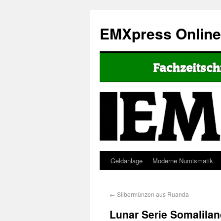
EMXpress Onlin
Geldanlage
Moderne Numismatik
←
Silbermünzen aus Ruanda
Lunar Serie Somalila