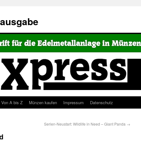
eausgabe
Von A bis Z
Münzen kaufen
Impressum
Datenschutz
Serien-Neustart: Wildlife in Need – Giant Panda
→
nd