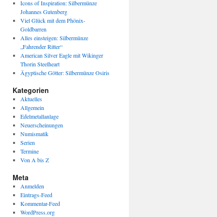
Icons of Inspiration: Silbermünze
Johannes Gutenberg
Viel Glück mit dem Phönix-
Goldbarren
Alles einsteigen: Silbermünze
„Fahrender Ritter“
American Silver Eagle mit Wikinger
Thorin Steelheart
Ägyptische Götter: Silbermünze Osiris
Kategorien
Aktuelles
Allgemein
Edelmetallanlage
Neuerscheinungen
Numismatik
Serien
Termine
Von A bis Z
Meta
Anmelden
Eintrags-Feed
Kommentar-Feed
WordPress.org