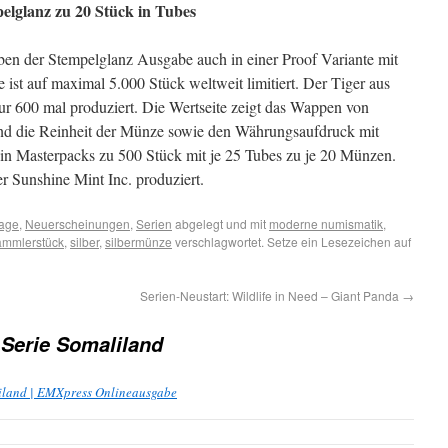
pelglanz zu 20 Stück in Tubes
en der Stempelglanz Ausgabe auch in einer Proof Variante mit
e ist auf maximal 5.000 Stück weltweit limitiert. Der Tiger aus
ur 600 mal produziert. Die Wertseite zeigt das Wappen von
und die Reinheit der Münze sowie den Währungsaufdruck mit
in Masterpacks zu 500 Stück mit je 25 Tubes zu je 20 Münzen.
 Sunshine Mint Inc. produziert.
lage
,
Neuerscheinungen
,
Serien
abgelegt und mit
moderne numismatik
,
ammlerstück
,
silber
,
silbermünze
verschlagwortet. Setze ein Lesezeichen auf
Serien-Neustart: Wildlife in Need – Giant Panda
→
 Serie Somaliland
iland | EMXpress Onlineausgabe