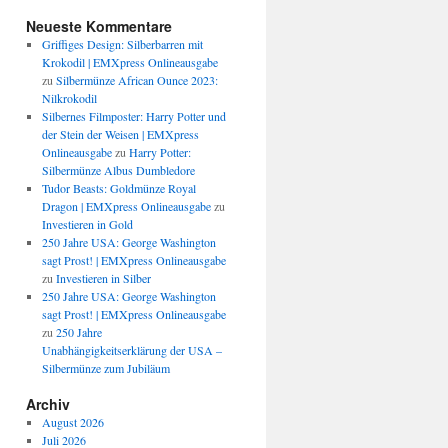
Neueste Kommentare
Griffiges Design: Silberbarren mit
Krokodil | EMXpress Onlineausgabe
zu
Silbermünze African Ounce 2023:
Nilkrokodil
Silbernes Filmposter: Harry Potter und
der Stein der Weisen | EMXpress
Onlineausgabe
zu
Harry Potter:
Silbermünze Albus Dumbledore
Tudor Beasts: Goldmünze Royal
Dragon | EMXpress Onlineausgabe
zu
Investieren in Gold
250 Jahre USA: George Washington
sagt Prost! | EMXpress Onlineausgabe
zu
Investieren in Silber
250 Jahre USA: George Washington
sagt Prost! | EMXpress Onlineausgabe
zu
250 Jahre
Unabhängigkeitserklärung der USA –
Silbermünze zum Jubiläum
Archiv
August 2026
Juli 2026