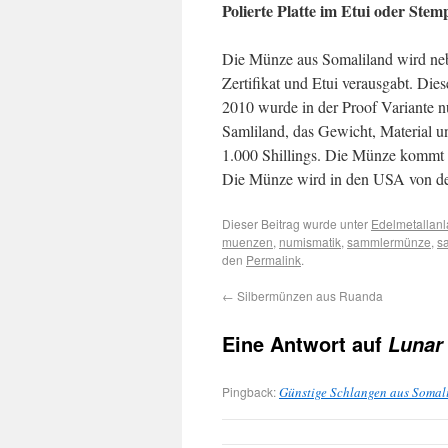
Polierte Platte im Etui oder Stem
Die Münze aus Somaliland wird neb
Zertifikat und Etui verausgabt. Dies
2010 wurde in der Proof Variante n
Samliland, das Gewicht, Material 
1.000 Shillings. Die Münze kommt 
Die Münze wird in den USA von der
Dieser Beitrag wurde unter
Edelmetallan
muenzen
,
numismatik
,
sammlermünze
,
s
den
Permalink
.
←
Silbermünzen aus Ruanda
Eine Antwort auf
Lunar
Pingback:
Günstige Schlangen aus Somal