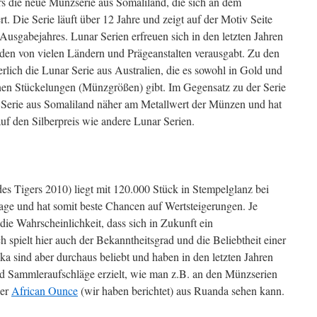
rs die neue Münzserie aus Somaliland, die sich an dem
t. Die Serie läuft über 12 Jahre und zeigt auf der Motiv Seite
Ausgabejahres. Lunar Serien erfreuen sich in den letzten Jahren
den von vielen Ländern und Prägeanstalten verausgabt. Zu den
lich die Lunar Serie aus Australien, die es sowohl in Gold und
denen Stückelungen (Münzgrößen) gibt. Im Gegensatz zu der Serie
e Serie aus Somaliland näher am Metallwert der Münzen und hat
uf den Silberpreis wie andere Lunar Serien.
es Tigers 2010) liegt mit 120.000 Stück in Stempelglanz bei
lage und hat somit beste Chancen auf Wertsteigerungen. Je
die Wahrscheinlichkeit, dass sich in Zukunft ein
h spielt hier auch der Bekanntheitsgrad und die Beliebtheit einer
a sind aber durchaus beliebt und haben in den letzten Jahren
d Sammleraufschläge erzielt, wie man z.B. an den Münzserien
der
African Ounce
(wir haben berichtet) aus Ruanda sehen kann.