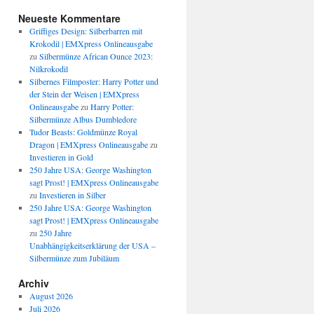
Neueste Kommentare
Griffiges Design: Silberbarren mit
Krokodil | EMXpress Onlineausgabe
zu
Silbermünze African Ounce 2023:
Nilkrokodil
Silbernes Filmposter: Harry Potter und
der Stein der Weisen | EMXpress
Onlineausgabe
zu
Harry Potter:
Silbermünze Albus Dumbledore
Tudor Beasts: Goldmünze Royal
Dragon | EMXpress Onlineausgabe
zu
Investieren in Gold
250 Jahre USA: George Washington
sagt Prost! | EMXpress Onlineausgabe
zu
Investieren in Silber
250 Jahre USA: George Washington
sagt Prost! | EMXpress Onlineausgabe
zu
250 Jahre
Unabhängigkeitserklärung der USA –
Silbermünze zum Jubiläum
Archiv
August 2026
Juli 2026