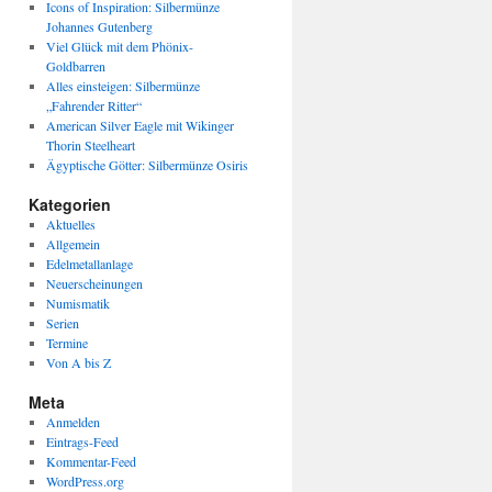
Icons of Inspiration: Silbermünze
Johannes Gutenberg
Viel Glück mit dem Phönix-
Goldbarren
Alles einsteigen: Silbermünze
„Fahrender Ritter“
American Silver Eagle mit Wikinger
Thorin Steelheart
Ägyptische Götter: Silbermünze Osiris
Kategorien
Aktuelles
Allgemein
Edelmetallanlage
Neuerscheinungen
Numismatik
Serien
Termine
Von A bis Z
Meta
Anmelden
Eintrags-Feed
Kommentar-Feed
WordPress.org