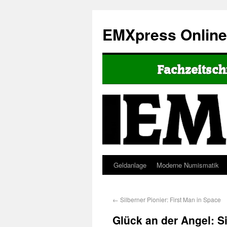
EMXpress Onlin
Geldanlage
Moderne Numismatik
←
Silberner Pionier: First Man in Space
Glück an der Angel: 