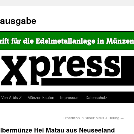
eausgabe
Von A bis Z
Münzen kaufen
Impressum
Datenschutz
Expedition in Silber: Vitus J. Bering
→
Silbermünze Hei Matau aus Neuseeland