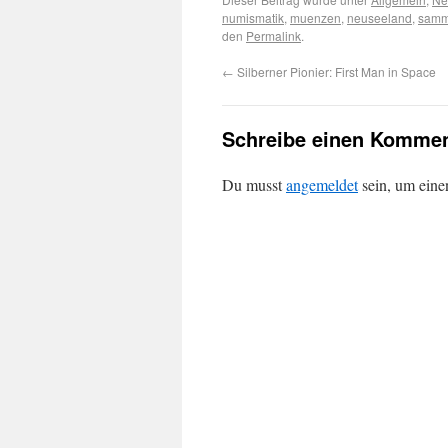
numismatik
,
muenzen
,
neuseeland
,
samm
den
Permalink
.
←
Silberner Pionier: First Man in Space
Schreibe einen Kommen
Du musst
angemeldet
sein, um ein