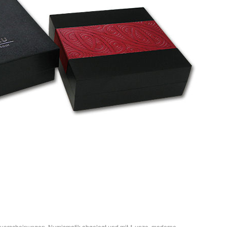
uerscheinungen
,
Numismatik
abgelegt und mit
1 unze
,
moderne