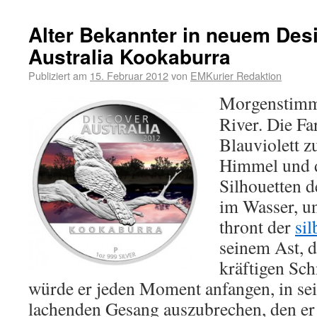
Alter Bekannter in neuem Des
Australia Kookaburra
Publiziert am
15. Februar 2012
von
EMKurier Redaktion
Morgenstimm
River. Die F
Blauviolett z
Himmel und 
Silhouetten d
im Wasser, u
thront der
si
seinem Ast, 
kräftigen Sch
würde er jeden Moment anfangen, in sei
lachenden Gesang auszubrechen, den er 