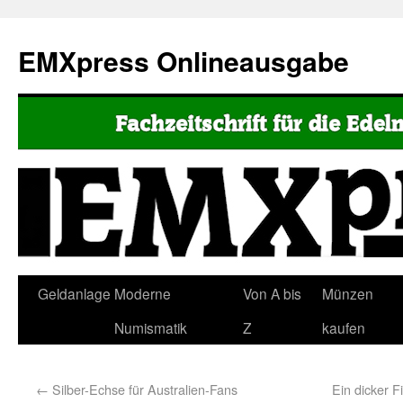
EMXpress Onlineausgabe
Geldanlage
Moderne
Von A bis
Münzen
Numismatik
Z
kaufen
←
Silber-Echse für Australien-Fans
Ein dicker F