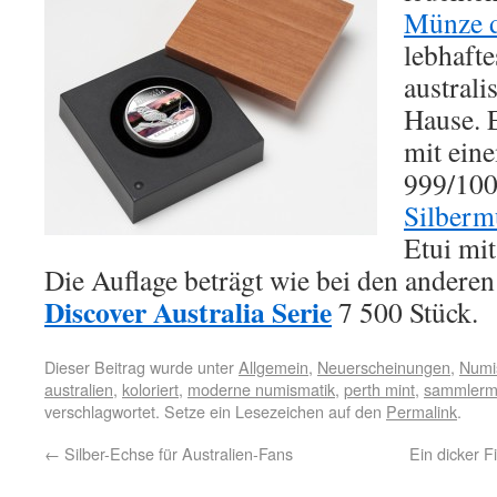
Münze 
lebhafte
austral
Hause. 
mit ein
999/100
Silberm
Etui mit
Die Auflage beträgt wie bei den andere
Discover Australia Serie
7 500 Stück.
Dieser Beitrag wurde unter
Allgemein
,
Neuerscheinungen
,
Numi
australien
,
koloriert
,
moderne numismatik
,
perth mint
,
sammlerm
verschlagwortet. Setze ein Lesezeichen auf den
Permalink
.
←
Silber-Echse für Australien-Fans
Ein dicker F