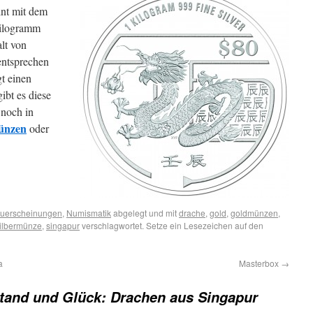
int mit dem
Kilogramm
lt von
ntsprechen
t einen
ibt es diese
 noch in
ünzen
oder
uerscheinungen
,
Numismatik
abgelegt und mit
drache
,
gold
,
goldmünzen
,
ilbermünze
,
singapur
verschlagwortet. Setze ein Lesezeichen auf den
a
Masterbox
→
tand und Glück: Drachen aus Singapur