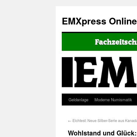
EMXpress Onlin
Geldanlage
Moderne Numismatik
←
Elchtest: Neue Silber-Serie aus Kanad
Wohlstand und Glück: