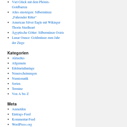
Viel Glück mit dem Phönix-
Goldbarren
Alles einsteigen: Silbermünze
„Fahrender Ritter“
American Silver Eagle mit Wikinger
Thorin Steelheart
Ägyptische Götter: Silbermünze Osiris
Lunar Ounce: Goldmünze zum Jahr
der Ziege
Kategorien
Aktuelles
Allgemein
Edelmetallanlage
Neuerscheinungen
Numismatik
Serien
Termine
Von A bis Z
Meta
Anmelden
Eintrags-Feed
Kommentar-Feed
WordPress.org