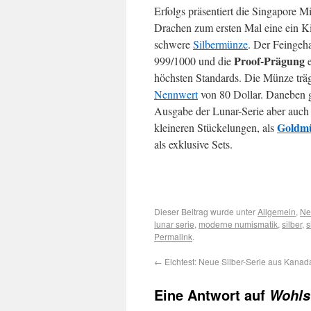
Erfolgs präsentiert die Singapore M
Drachen zum ersten Mal eine ein 
schwere
Silbermünze
. Der Feingeha
Proof-Prägung
999/1000 und die
e
höchsten Standards. Die Münze träg
Nennwert
von 80 Dollar. Daneben g
Ausgabe der Lunar-Serie aber auch
Goldm
kleineren Stückelungen, als
als exklusive Sets.
Dieser Beitrag wurde unter
Allgemein
,
Ne
lunar serie
,
moderne numismatik
,
silber
,
s
Permalink
.
←
Elchtest: Neue Silber-Serie aus Kanad
Eine Antwort auf
Wohls