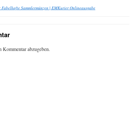
: Fabelhafte Sammlermünzen | EMKurier Onlineausgabe
tar
en Kommentar abzugeben.