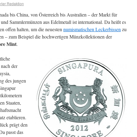
ier Redaktion
da bis China, von Österreich bis Australien – der Markt für
 und Sammlermünzen aus Edelmetall ist international. Da heißt es
en offen halten, um die neuesten
numismatischen Leckerbissen
zu
en – zum Beispiel die hochwertigen Münzkollektionen der
ore Mint
.
tliche
 nach der
ysia,
ng des jungen
Singapur
tkilometern
en Staaten,
chaftsmacht
tz etablieren.
lück prägt den
Da passt das