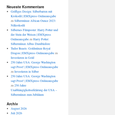
Neueste Kommentare
Griffiges Design: Silberbarren mit
Krokodil | EMXpress Onlineausgabe
zu
Silbermünze African Ounce 2023:
Nilkrokodil
Silbernes Filmposter: Harry Potter und
der Stein der Weisen | EMXpress
Onlineausgabe
zu
Harry Potter:
Silbermünze Albus Dumbledore
Tudor Beasts: Goldmünze Royal
Dragon | EMXpress Onlineausgabe
zu
Investieren in Gold
250 Jahre USA: George Washington
sagt Prost! | EMXpress Onlineausgabe
zu
Investieren in Silber
250 Jahre USA: George Washington
sagt Prost! | EMXpress Onlineausgabe
zu
250 Jahre
Unabhängigkeitserklärung der USA –
Silbermünze zum Jubiläum
Archiv
August 2026
Juli 2026