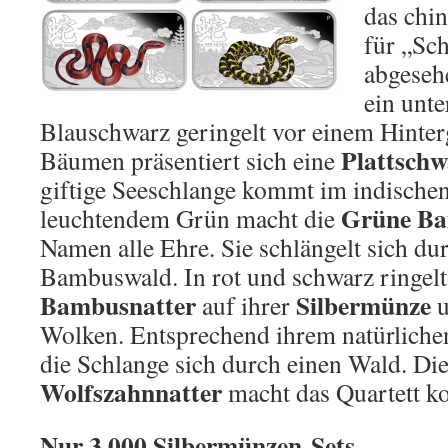
das chin
für „Sc
abgeseh
ein unte
Blauschwarz geringelt vor einem Hinte
Plattschw
Bäumen präsentiert sich eine
giftige Seeschlange kommt im indischen
Grüne Ba
leuchtendem Grün macht die
Namen alle Ehre. Sie schlängelt sich du
Bambuswald. In rot und schwarz ringelt
Bambusnatter
Silbermünze
auf ihrer
u
Wolken. Entsprechend ihrem natürlich
die Schlange sich durch einen Wald. Die
Wolfszahnnatter
macht das Quartett ko
Nur 3.000 Silbermünzen-Sets