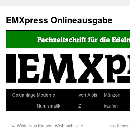
EMXpress Onlineausgabe
Geldanlage
Moderne
Von A bis
Münzen
Numismatik
Z
kaufen
←
Winter aus Kanada: Weihnachtliche
Niedliches