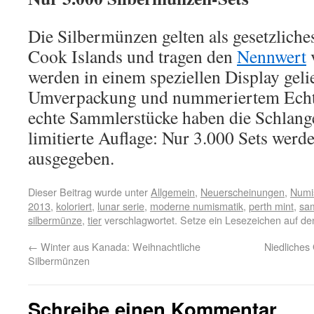
Die Silbermünzen gelten als gesetzliche
Cook Islands und tragen den
Nennwert
v
werden in einem speziellen Display gelie
Umverpackung und nummeriertem Echthe
echte Sammlerstücke haben die Schlange
limitierte Auflage: Nur 3.000 Sets werd
ausgegeben.
Dieser Beitrag wurde unter
Allgemein
,
Neuerscheinungen
,
Numi
2013
,
koloriert
,
lunar serie
,
moderne numismatik
,
perth mint
,
sa
silbermünze
,
tier
verschlagwortet. Setze ein Lesezeichen auf d
←
Winter aus Kanada: Weihnachtliche
Niedliches
Silbermünzen
Schreibe einen Kommentar