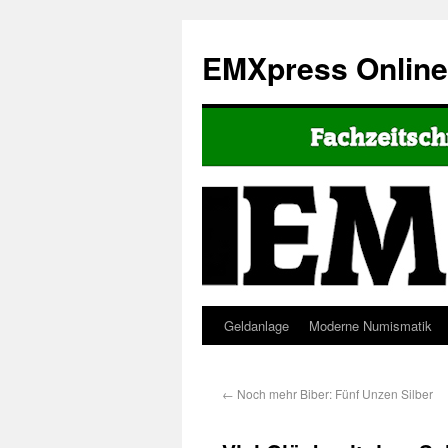
EMXpress Onlin
Geldanlage
Moderne Numismatik
←
Noch mehr Biber: Fünf Unzen Silber