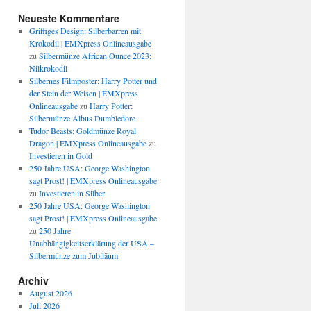
Neueste Kommentare
Griffiges Design: Silberbarren mit
Krokodil | EMXpress Onlineausgabe
zu
Silbermünze African Ounce 2023:
Nilkrokodil
Silbernes Filmposter: Harry Potter und
der Stein der Weisen | EMXpress
Onlineausgabe
zu
Harry Potter:
Silbermünze Albus Dumbledore
Tudor Beasts: Goldmünze Royal
Dragon | EMXpress Onlineausgabe
zu
Investieren in Gold
250 Jahre USA: George Washington
sagt Prost! | EMXpress Onlineausgabe
zu
Investieren in Silber
250 Jahre USA: George Washington
sagt Prost! | EMXpress Onlineausgabe
zu
250 Jahre
Unabhängigkeitserklärung der USA –
Silbermünze zum Jubiläum
Archiv
August 2026
Juli 2026