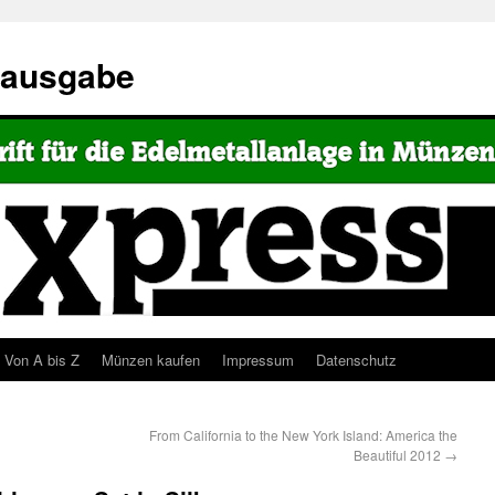
eausgabe
Von A bis Z
Münzen kaufen
Impressum
Datenschutz
From California to the New York Island: America the
Beautiful 2012
→