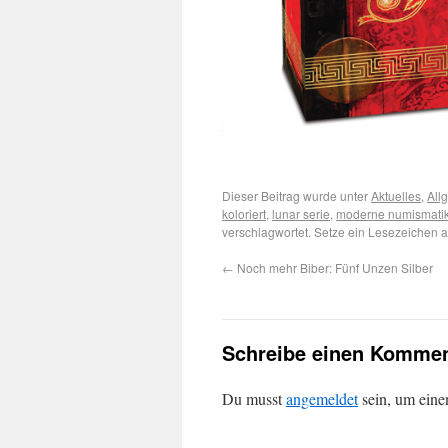
Dieser Beitrag wurde unter
Aktuelles
,
All
koloriert
,
lunar serie
,
moderne numismati
verschlagwortet. Setze ein Lesezeichen 
←
Noch mehr Biber: Fünf Unzen Silber
Schreibe einen Kommen
Du musst
angemeldet
sein, um ein