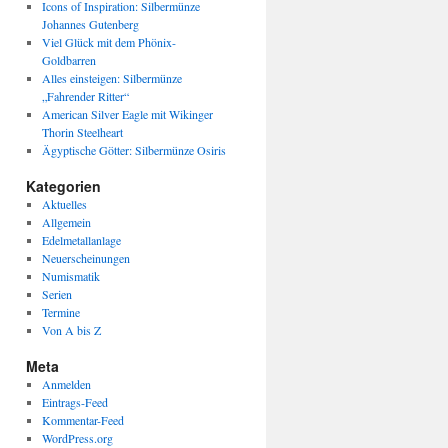
Icons of Inspiration: Silbermünze
Johannes Gutenberg
Viel Glück mit dem Phönix-
Goldbarren
Alles einsteigen: Silbermünze
„Fahrender Ritter“
American Silver Eagle mit Wikinger
Thorin Steelheart
Ägyptische Götter: Silbermünze Osiris
Kategorien
Aktuelles
Allgemein
Edelmetallanlage
Neuerscheinungen
Numismatik
Serien
Termine
Von A bis Z
Meta
Anmelden
Eintrags-Feed
Kommentar-Feed
WordPress.org