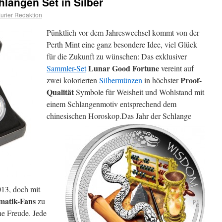
hlangen Set in Silber
rier Redaktion
Pünktlich vor dem Jahreswechsel kommt von der
Perth Mint eine ganz besondere Idee, viel Glück
für die Zukunft zu wünschen: Das exklusiver
Lunar Good Fortune
Sammler-Set
vereint auf
Proof-
zwei kolorierten
Silbermünzen
in höchster
Qualität
Symbole für Weisheit und Wohlstand mit
einem Schlangenmotiv entsprechend dem
chinesischen Horoskop.
Das Jahr der Schlange
013, doch mit
matik-Fans
zu
ne Freude. Jede