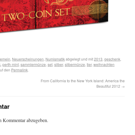
gemein
,
Neuerscheinungen
,
Numismatik
abgelegt und mit
2013
,
geschenk
,
k
,
perth mint
,
sammlermünze
,
set
,
silber
,
silbermünze
,
tier
,
weihnachten
auf den
Permalink
.
From California to the New York Island: America the
Beautiful 2012
→
tar
en Kommentar abzugeben.