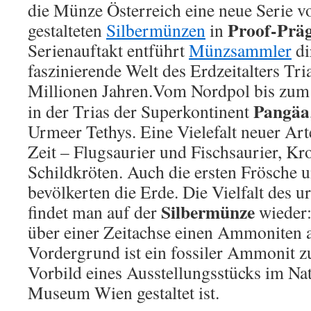
die Münze Österreich eine neue Serie 
Proof-Prä
gestalteten
Silbermünzen
in
Serienauftakt entführt
Münzsammler
di
faszinierende Welt des Erdzeitalters Tr
Millionen Jahren.
Vom Nordpol bis zum S
Pangäa
in der Trias der Superkontinent
Urmeer Tethys. Eine Vielefalt neuer Art
Zeit – Flugsaurier und Fischsaurier, Kr
Schildkröten. Auch die ersten Frösche u
bevölkerten die Erde. Die Vielfalt des u
Silbermünze
findet man auf der
wieder:
über einer Zeitachse einen Ammoniten 
Vordergrund ist ein fossiler Ammonit z
Vorbild eines Ausstellungsstücks im Na
Museum Wien gestaltet ist.