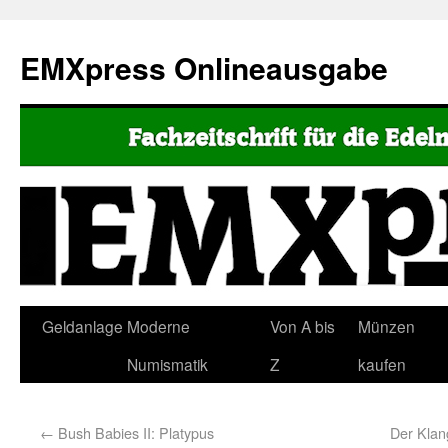
EMXpress Onlineausgabe
Geldanlage
Moderne
Von A bis
Münzen
Numismatik
Z
kaufen
←
Bush Babies II: Platypus
Der Klang