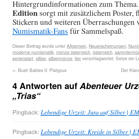
Hintergrundinformationen zum Thema.
Edition
sorgt mit zusätzlichem Poster, 
Stickern und weiteren Überraschungen v
Numismatik-Fans
für Sammelspaß.
Dieser Beitrag wurde unter
Allgemein
,
Neuerscheinungen
,
Numi
moderne numismatik
,
münze österreich
,
österreich
,
sammlermü
serienstart
,
silber
,
silbermünze
,
tier
verschlagwortet. Setze ein 
←
Bush Babies II: Platypus
Der Klang
4 Antworten auf
Abenteuer Urz
„Trias“
Pingback:
Lebendige Urzeit: Jura auf Silber | 
Pingback:
Lebendige Urzeit: Kreide in Silber |