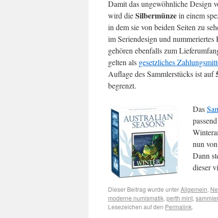
Damit das ungewöhnliche Design v
Silbermünze
wird die
in einem spez
in dem sie von beiden Seiten zu se
im Seriendesign und nummeriertes Ec
gehören ebenfalls zum Lieferumfan
gelten als
gesetzliches Zahlungsmitt
Auflage des Sammlerstücks ist auf
begrenzt.
Das
Sam
passend
Winteran
nun von
Dann ste
dieser v
Dieser Beitrag wurde unter
Allgemein
,
Ne
moderne numismatik
,
perth mint
,
sammle
Lesezeichen auf den
Permalink
.