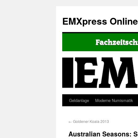
EMXpress Onlin
Geldanlage
Moderne Numismatik
←
Goldener Koala 2013
Australian Seasons: S