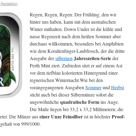
 Redaktion
Regen, Regen, Regen: Der Frühling, den wir
hinter uns haben, kann mit dem australischen
Winter mithalten. Down Under ist die kühle und
nasse Regenzeit nach dem heißen Sommer aber
durchaus willkommen, besonders bei Amphibien
wie dem Korallenfinger-Laubfrosch, der die dritte
Jahreszeiten-Serie
Ausgabe der
silbernen
der
Perth Mint ziert. Zufrieden sitzt er auf einem Ast
vor dem tiefblau kolorierten Hintergrund einer
regnerischen Winternacht.
Wie bei den
vorangegangenen Ausgaben
Sommer
und
Herbst
sticht auch bei dieser Silbermünze sofort die
quadratische Form
ungewöhnliche
ins Auge.
Die Maße liegen bei 33,2 x 33,2 Millimetern; die
einer Unze Feinsilber
Proof-
meter. Die Münze aus
ist in höchster
ngehalt von 999/1000.