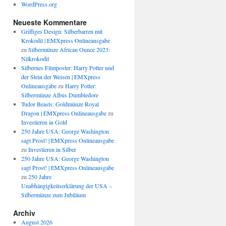
WordPress.org
Neueste Kommentare
Griffiges Design: Silberbarren mit
Krokodil | EMXpress Onlineausgabe
zu
Silbermünze African Ounce 2023:
Nilkrokodil
Silbernes Filmposter: Harry Potter und
der Stein der Weisen | EMXpress
Onlineausgabe
zu
Harry Potter:
Silbermünze Albus Dumbledore
Tudor Beasts: Goldmünze Royal
Dragon | EMXpress Onlineausgabe
zu
Investieren in Gold
250 Jahre USA: George Washington
sagt Prost! | EMXpress Onlineausgabe
zu
Investieren in Silber
250 Jahre USA: George Washington
sagt Prost! | EMXpress Onlineausgabe
zu
250 Jahre
Unabhängigkeitserklärung der USA –
Silbermünze zum Jubiläum
Archiv
August 2026