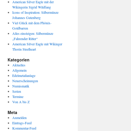
American Silver Eagle mit der
Wikingerin Sigrid Wildfang
Icons of Inspiration: Silbermünze
Johannes Gutenberg
Viel Glück mit dem Phönix-
Goldbarren
Alles einsteigen: Silbermünze
„Fahrender Ritter“
American Silver Eagle mit Wikinger
Thorin Steelheart
Kategorien
Aktuelles
Allgemein
Edelmetallanlage
Neuerscheinungen
Numismatik
Serien
Termine
Von A bis Z
Meta
Anmelden
Eintrags-Feed
Kommentar-Feed