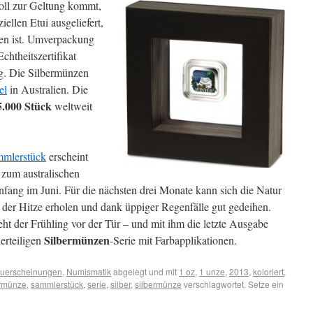
oll zur Geltung kommt,
iellen Etui ausgeliefert,
hen ist. Umverpackung
htheitszertifikat
g. Die Silbermünzen
el
in Australien. Die
5.000 Stück
weltweit
mlerstück
erscheint
 zum australischen
fang im Juni. Für die nächsten drei Monate kann sich die Natur
 der Hitze erholen und dank üppiger Regenfälle gut gedeihen.
ht der Frühling vor der Tür – und mit ihm die letzte Ausgabe
Silbermünzen
ierteiligen
-Serie mit Farbapplikationen.
uerscheinungen
,
Numismatik
abgelegt und mit
1 oz
,
1 unze
,
2013
,
koloriert
,
rmünze
,
sammlerstück
,
serie
,
silber
,
silbermünze
verschlagwortet. Setze ein