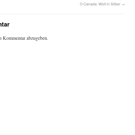
O Canada: Wolf in Silber
→
tar
en Kommentar abzugeben.