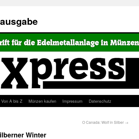
eausgabe
Von A bis Z
Münzen kaufen
Impressum
Datenschutz
O Canada: Wolf in Silber
→
ilberner Winter