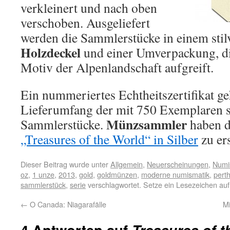
verkleinert und nach oben
verschoben. Ausgeliefert
werden die Sammlerstücke in einem stil
Holzdeckel
und einer Umverpackung, di
Motiv der Alpenlandschaft aufgreift.
Ein nummeriertes Echtheitszertifikat ge
Lieferumfang der mit 750 Exemplaren s
Münzsammler
Sammlerstücke.
haben di
„Treasures of the World“ in Silber
zu er
Dieser Beitrag wurde unter
Allgemein
,
Neuerscheinungen
,
Numi
oz
,
1 unze
,
2013
,
gold
,
goldmünzen
,
moderne numismatik
,
perth
sammlerstück
,
serie
verschlagwortet. Setze ein Lesezeichen au
←
O Canada: Niagarafälle
M
4 Antworten auf
Treasures of t