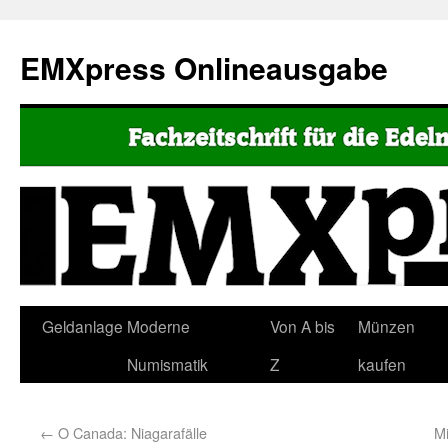
EMXpress Onlineausgabe
Geldanlage
Moderne
Von A bis
Münzen
Numismatik
Z
kaufen
←
O Canada: Niagarafälle
M