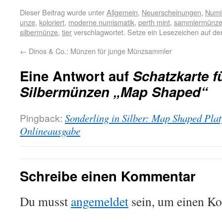
Dieser Beitrag wurde unter
Allgemein
,
Neuerscheinungen
,
Numi
unze
,
koloriert
,
moderne numismatik
,
perth mint
,
sammlermünz
silbermünze
,
tier
verschlagwortet. Setze ein Lesezeichen auf d
←
Dinos & Co.: Münzen für junge Münzsammler
Eine Antwort auf
Schatzkarte f
Silbermünzen „Map Shaped“
Pingback:
Sonderling in Silber: Map Shaped Pla
Onlineausgabe
Schreibe einen Kommentar
Du musst
angemeldet
sein, um einen K