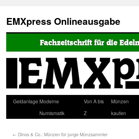
EMXpress Onlineausgabe
Geldanlage
Moderne
Von A bis
Münzen
Numismatik
Z
kaufen
←
Dinos & Co.: Münzen für junge Münzsammler