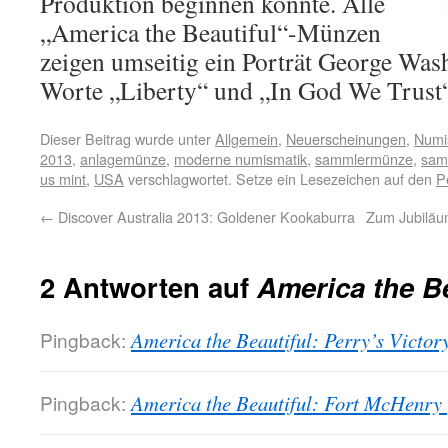
Produktion beginnen konnte. Alle
„America the Beautiful“-Münzen
zeigen umseitig ein Porträt George Was
Worte „Liberty“ und „In God We Trust“
Dieser Beitrag wurde unter
Allgemein
,
Neuerscheinungen
,
Numi
2013
,
anlagemünze
,
moderne numismatik
,
sammlermünze
,
sam
us mint
,
USA
verschlagwortet. Setze ein Lesezeichen auf den
P
←
Discover Australia 2013: Goldener Kookaburra
Zum Jubiläum
2 Antworten auf
America the Be
Pingback:
America the Beautiful: Perry’s Victo
Pingback:
America the Beautiful: Fort McHenry