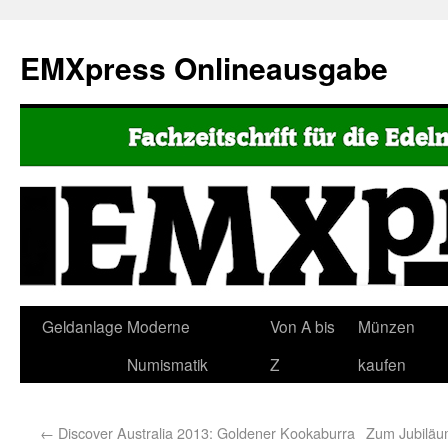
EMXpress Onlineausgabe
Geldanlage
Moderne
Von A bis
Münzen
Numismatik
Z
kaufen
←
Discover Australia 2013: Goldener Kookaburra
Zum Jubiläum