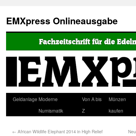
EMXpress Onlineausgabe
Geldanlage
Moderne
Von A bis
Münzen
Numismatik
Z
kaufen
←
African Wildlife Elephant 2014 in High Relief
Neue