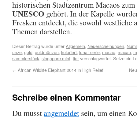
historischen Stadtzentrum Macaos zum
UNESCO
gehört. In der Kapelle wurde
Fresken entdeckt, die sowohl westliche 
Themen darstellen.
Dieser Beitrag wurde unter
Allgemein
,
Neuerscheinungen
,
Numi
unze
,
gold
,
goldmünzen
,
koloriert
,
lunar serie
,
macao
,
macau
,
m
sammlerstück
,
singapore mint
,
tier
verschlagwortet. Setze ein L
←
African Wildlife Elephant 2014 in High Relief
Neue
Schreibe einen Kommentar
Du musst
angemeldet
sein, um einen K