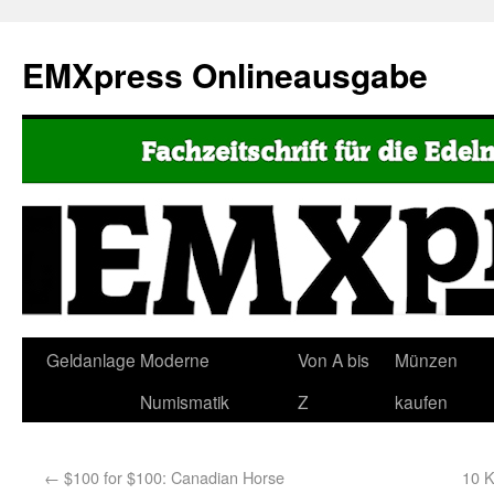
EMXpress Onlineausgabe
Geldanlage
Moderne
Von A bis
Münzen
Numismatik
Z
kaufen
←
$100 for $100: Canadian Horse
10 K