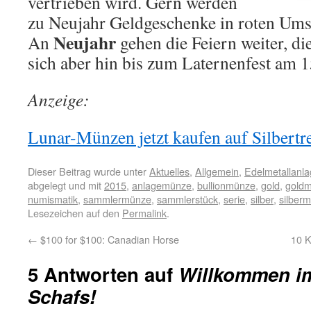
vertrieben wird. Gern werden
zu Neujahr Geldgeschenke in roten Ums
Neujahr
An
gehen die Feiern weiter, di
sich aber hin bis zum Laternenfest am 1
Anzeige:
Lunar-Münzen jetzt kaufen auf Silbertr
Dieser Beitrag wurde unter
Aktuelles
,
Allgemein
,
Edelmetallanl
abgelegt und mit
2015
,
anlagemünze
,
bullionmünze
,
gold
,
gold
numismatik
,
sammlermünze
,
sammlerstück
,
serie
,
silber
,
silber
Lesezeichen auf den
Permalink
.
←
$100 for $100: Canadian Horse
10 K
5 Antworten auf
Willkommen im
Schafs!