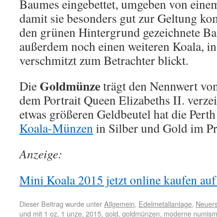
Baumes eingebettet, umgeben von eine
damit sie besonders gut zur Geltung ko
den grünen Hintergrund gezeichnete B
außerdem noch einen weiteren Koala, i
verschmitzt zum Betrachter blickt.
Goldmünze
Die
trägt den Nennwert von 
dem Portrait Queen Elizabeths II. verzei
etwas größeren Geldbeutel hat die Perth
Koala-Münzen
in Silber und Gold im 
Anzeige:
Mini Koala 2015 jetzt online kaufen auf
Dieser Beitrag wurde unter
Allgemein
,
Edelmetallanlage
,
Neuer
und mit
1 oz
,
1 unze
,
2015
,
gold
,
goldmünzen
,
moderne numism