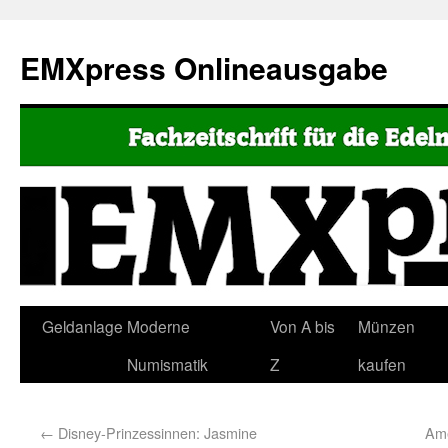
EMXpress Onlineausgabe
Geldanlage
Moderne
Von A bis
Münzen
Numismatik
Z
kaufen
←
Disney-Prinzessinnen: Jasmine
Ame