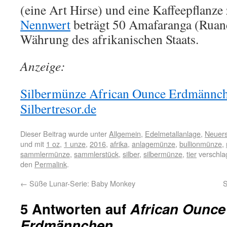
(eine Art Hirse) und eine Kaffeepflanze
Nennwert
beträgt 50 Amafaranga (Ruand
Währung des afrikanischen Staats.
Anzeige:
Silbermünze African Ounce Erdmännchen
Silbertresor.de
Dieser Beitrag wurde unter
Allgemein
,
Edelmetallanlage
,
Neuer
und mit
1 oz
,
1 unze
,
2016
,
afrika
,
anlagemünze
,
bullionmünze
,
sammlermünze
,
sammlerstück
,
silber
,
silbermünze
,
tier
verschlag
den
Permalink
.
←
Süße Lunar-Serie: Baby Monkey
S
5 Antworten auf
African Ounce
Erdmännchen