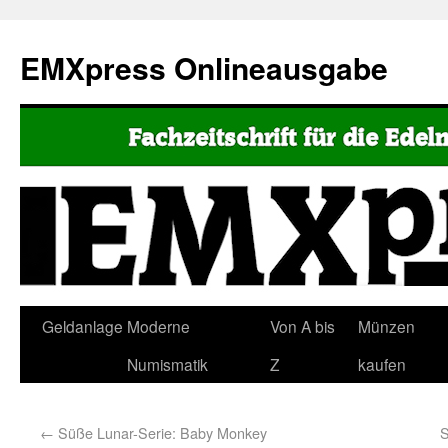
EMXpress Onlineausgabe
Geldanlage
Moderne
Von A bis
Münzen
Numismatik
Z
kaufen
←
Süße Lunar-Serie: Baby Monkey
S