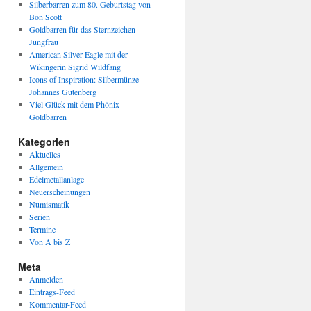
Silberbarren zum 80. Geburtstag von
Bon Scott
Goldbarren für das Sternzeichen
Jungfrau
American Silver Eagle mit der
Wikingerin Sigrid Wildfang
Icons of Inspiration: Silbermünze
Johannes Gutenberg
Viel Glück mit dem Phönix-
Goldbarren
Kategorien
Aktuelles
Allgemein
Edelmetallanlage
Neuerscheinungen
Numismatik
Serien
Termine
Von A bis Z
Meta
Anmelden
Eintrags-Feed
Kommentar-Feed