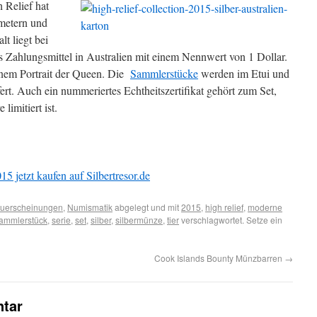
 Relief hat
metern und
lt liegt bei
es Zahlungsmittel in Australien mit einem Nennwert von 1 Dollar.
inem Portrait der Queen. Die
Sammlerstücke
werden im Etui und
fert. Auch ein nummeriertes Echtheitszertifikat gehört zum Set,
limitiert ist.
15 jetzt kaufen auf Silbertresor.de
uerscheinungen
,
Numismatik
abgelegt und mit
2015
,
high relief
,
moderne
ammlerstück
,
serie
,
set
,
silber
,
silbermünze
,
tier
verschlagwortet. Setze ein
Cook Islands Bounty Münzbarren
→
tar