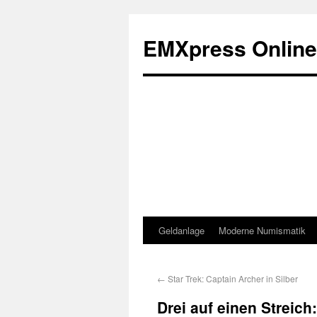
EMXpress Onlin
Geldanlage
Moderne Numismatik
←
Star Trek: Captain Archer in Silber
Drei auf einen Streich