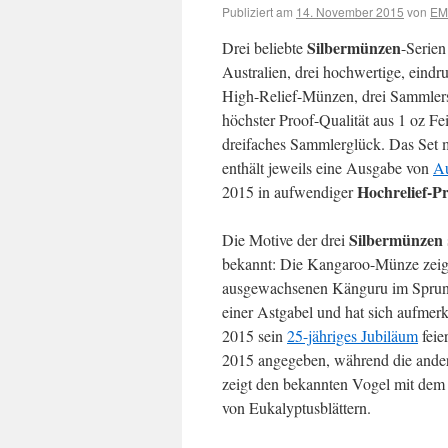
Publiziert am
14. November 2015
von
EM
Silbermünzen
Drei beliebte
-Serien
Australien, drei hochwertige, eindr
High-Relief-Münzen, drei Sammlers
höchster Proof-Qualität aus 1 oz Fei
dreifaches Sammlerglück. Das Set m
enthält jeweils eine Ausgabe von
Au
Hochrelief-P
2015 in aufwendiger
Silbermünzen
Die Motive der drei
bekannt: Die Kangaroo-Münze zeig
ausgewachsenen Känguru im Sprung
einer Astgabel und hat sich aufmerk
2015 sein
25-jähriges Jubiläum
feie
2015 angegeben, während die ande
zeigt den bekannten Vogel mit dem
von Eukalyptusblättern.