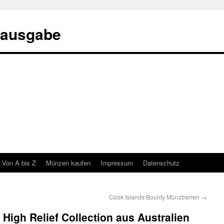
eausgabe
Von A bis Z
Münzen kaufen
Impressum
Datenschutz
Cook Islands Bounty Münzbarren
→
: High Relief Collection aus Australien