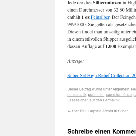
Silbermünzen
Jede der drei
in High
einen Durchmesser von 32,60 Milli
1 oz
enthält
Feinsilber
. Der Feingeha
999/1000. Sie gelten als gesetzlich
Diesen findet man umseitig unter e
in einem stilvollen Shipper ausgelie
1.000
dessen Auflage auf
Exemplare 
Anzeige:
Silber-Set High Relief Collection 20
Dieser Beitrag wurde unter
Allgemein
,
Ne
numismatik
,
perth mint
,
sammlermünze
,
s
Lesezeichen auf den
Permalink
.
←
Star Trek: Captain Archer in Silber
Schreibe einen Kommen