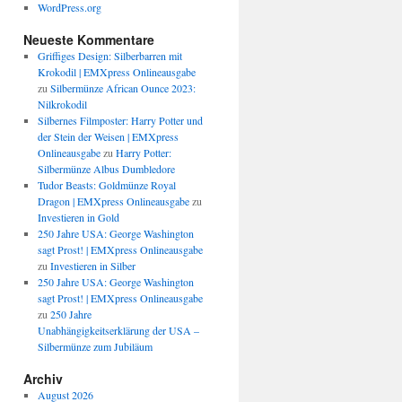
WordPress.org
Neueste Kommentare
Griffiges Design: Silberbarren mit
Krokodil | EMXpress Onlineausgabe
zu
Silbermünze African Ounce 2023:
Nilkrokodil
Silbernes Filmposter: Harry Potter und
der Stein der Weisen | EMXpress
Onlineausgabe
zu
Harry Potter:
Silbermünze Albus Dumbledore
Tudor Beasts: Goldmünze Royal
Dragon | EMXpress Onlineausgabe
zu
Investieren in Gold
250 Jahre USA: George Washington
sagt Prost! | EMXpress Onlineausgabe
zu
Investieren in Silber
250 Jahre USA: George Washington
sagt Prost! | EMXpress Onlineausgabe
zu
250 Jahre
Unabhängigkeitserklärung der USA –
Silbermünze zum Jubiläum
Archiv
August 2026