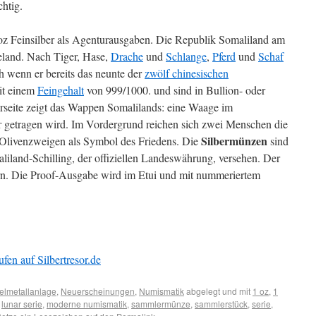
htig.
z Feinsilber als Agenturausgaben. Die Republik Somaliland am
eland. Nach Tiger, Hase,
Drache
und
Schlange
,
Pferd
und
Schaf
ch wenn er bereits das neunte der
zwölf chinesischen
it einem
Feingehalt
von 999/1000. und sind in Bullion- oder
derseite zeigt das Wappen Somalilands: eine Waage im
r getragen wird. Im Vordergrund reichen sich zwei Menschen die
Silbermünzen
Olivenzweigen als Symbol des Friedens. Die
sind
land-Schilling, der offiziellen Landeswährung, versehen. Der
ern. Die Proof-Ausgabe wird im Etui und mit nummeriertem
fen auf Silbertresor.de
elmetallanlage
,
Neuerscheinungen
,
Numismatik
abgelegt und mit
1 oz
,
1
,
lunar serie
,
moderne numismatik
,
sammlermünze
,
sammlerstück
,
serie
,