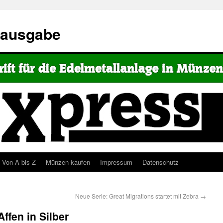
eausgabe
Von A bis Z
Münzen kaufen
Impressum
Datenschutz
Neue Serie: Great Migrations startet mit Zebra
→
ffen in Silber