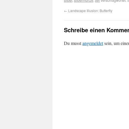
silber
,
silbermünze
,
tier
verschlagwortet. 
←
Landscape Illusion: Butterfly
Schreibe einen Kommen
Du musst
angemeldet
sein, um ein