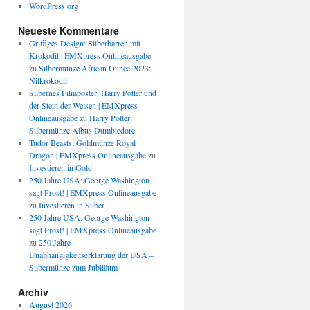
WordPress.org
Neueste Kommentare
Griffiges Design: Silberbarren mit
Krokodil | EMXpress Onlineausgabe
zu
Silbermünze African Ounce 2023:
Nilkrokodil
Silbernes Filmposter: Harry Potter und
der Stein der Weisen | EMXpress
Onlineausgabe
zu
Harry Potter:
Silbermünze Albus Dumbledore
Tudor Beasts: Goldmünze Royal
Dragon | EMXpress Onlineausgabe
zu
Investieren in Gold
250 Jahre USA: George Washington
sagt Prost! | EMXpress Onlineausgabe
zu
Investieren in Silber
250 Jahre USA: George Washington
sagt Prost! | EMXpress Onlineausgabe
zu
250 Jahre
Unabhängigkeitserklärung der USA –
Silbermünze zum Jubiläum
Archiv
August 2026