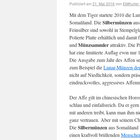
Publiziert am
21. Mai 2016
von
EMKurier 
Mit dem Tiger startete 2010 die Lun
Silbermünzen
Somaliland. Die
aus
Feinsilber sind sowohl in Stempelgl
Polierte Platte erhältlich und damit 
Münzsammler
und
attraktiv. Die 
hat eine limitierte Auflag evon nur 
Die Ausgabe zum Jahr des Affen set
zum Beispiel die
Lunar-Münzen der
nicht auf Niedlichkeit, sondern präse
eindrucksvolles, aggressives Affenm
Der Affe gilt im chinesischen Horo
schlau und einfallsreich. Da er ger
mit anderen treibt, kann man ihm n
ganz vertrauen. Aber mit seinem C
Silbermünzen
Die
aus Somaliland z
einen kraftvoll brüllenden
Menschen