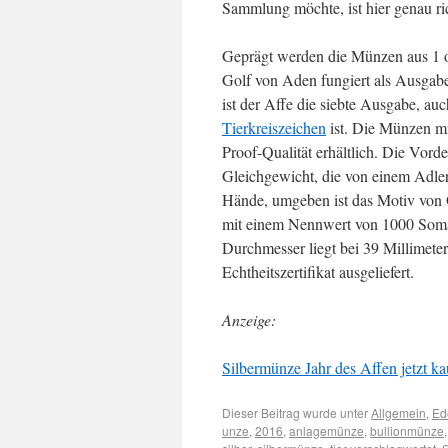
Sammlung möchte, ist hier genau ric
Geprägt werden die Münzen aus 1 o
Golf von Aden fungiert als Ausgab
ist der Affe die siebte Ausgabe, au
Tierkreiszeichen
ist. Die Münzen m
Proof-Qualität erhältlich. Die Vor
Gleichgewicht, die von einem Adle
Hände, umgeben ist das Motiv von 
mit einem Nennwert von 1000 Somali
Durchmesser liegt bei 39 Millimet
Echtheitszertifikat ausgeliefert.
Anzeige:
Silbermünze Jahr des Affen jetzt kau
Dieser Beitrag wurde unter
Allgemein
,
Ed
unze
,
2016
,
anlagemünze
,
bullionmünze