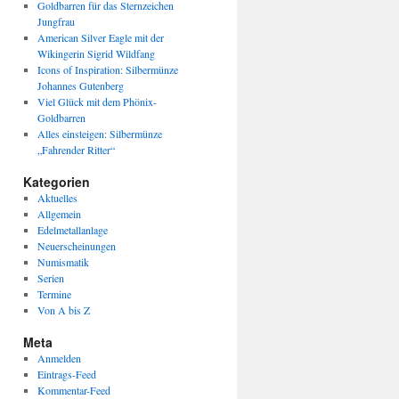
Goldbarren für das Sternzeichen
Jungfrau
American Silver Eagle mit der
Wikingerin Sigrid Wildfang
Icons of Inspiration: Silbermünze
Johannes Gutenberg
Viel Glück mit dem Phönix-
Goldbarren
Alles einsteigen: Silbermünze
„Fahrender Ritter“
Kategorien
Aktuelles
Allgemein
Edelmetallanlage
Neuerscheinungen
Numismatik
Serien
Termine
Von A bis Z
Meta
Anmelden
Eintrags-Feed
Kommentar-Feed