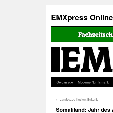
EMXpress Onlin
Geldanlage
Moderne Numismatik
←
Landscape Illusion: Butterfly
Somaliland: Jahr des A