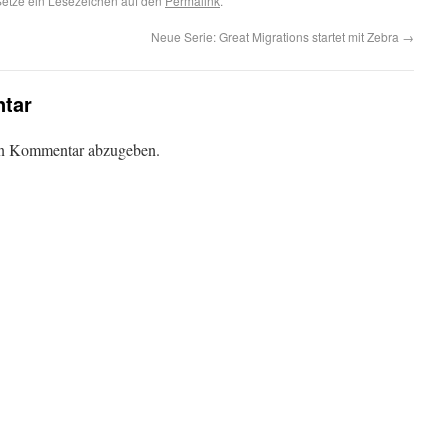
Setze ein Lesezeichen auf den
Permalink
.
Neue Serie: Great Migrations startet mit Zebra
→
tar
en Kommentar abzugeben.