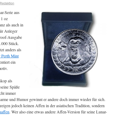
Redaktion
ar-Serie aus
 1 oz
anz als auch in
für Anleger
Proof-Ausgabe
1.000 Stück.
zt anders als
 Perth Mint
ntiert ein
otiv.
skop als
n seine Späße
icht immer
harme und Humor gewinnt er andere doch immer wieder für sich.
eigen jedoch keinen Affen in der asiatischen Tradition, sondern
affen
. Wer also eine etwas andere Affen-Version für seine Lunar-