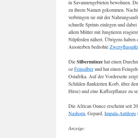
in Savannengebieten bewohnen. Den
zu ihrem Namen gekommen. Nachts z
verbringen sie mit der Nahrungsau
schnelle Sprints einlegen und dabe
allem Mütter mit Jungtieren reagiere
Nilpferden nähert. Übrigens haben
Aussterben bedrohte
Zwergflusspfe
Silbermünze
Die
hat einen Durchme
oz
Feinsilber
und hat einen Feingeh
Ostafrika. Auf der Vorderseite zei
Schilden flankierten Korb, über de
Hirse) und eine Kaffeepflanze zu s
Die African Ounce erscheint seit 2
Nashorn
, Gepard,
Impala-Antilope
Anzeige: