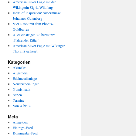
American Silver Eagle mit der
Wikingerin Sigrid Wildfang
Icons of Inspiration: Silbermünze
Johannes Gutenberg
Viel Glück mit dem Phönix-
Goldbarren
Alles einsteigen: Silbermünze
„Fahrender Ritter“
American Silver Eagle mit Wikinger
Thorin Steelheart
Kategorien
Aktuelles
Allgemein
Edelmetallanlage
Neuerscheinungen
Numismatik
Serien
Termine
Von A bis Z
Meta
Anmelden
Eintrags-Feed
Kommentar-Feed