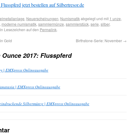
usspferd jetzt bestellen auf Silbertresor.de
elmetallanlage
,
Neuerscheinungen
,
Numismatik
abgelegt und mit
1 unze
,
,
moderne numismatik
,
sammlermünze
,
sammlerstück
,
serie
,
silber
,
ein Lesezeichen auf den
Permalink
.
in Gold
Birthstone-Serie: November
→
n Ounce 2017: Flusspferd
by | EMXpress Onlineausgabe
Fanatasia | EMXpress Onlineausgabe
Beeindruckende Silbermünze | EMXpress Onlineausgabe
tar