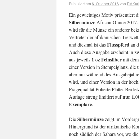
Publiziert am
6. Oktober 2016
von
EMKuri
Ein gewichtiges Motiv präsentiert d
Silbermünze
African Ounce 2017: 
wird für die Münze ein anderer bek
Vertreter der afrikanischen Tierwel
Flusspferd
und diesmal ist das
an d
Auch diese Ausgabe erscheint in z
1 oz Feinsilber
aus jeweils
mit dem
einer Version in Stempelglanz, die u
aber nur während des Ausgabejahre
wird, und einer Version in der höch
Prägequalität Polierte Platte. Bei letz
nur 1.0
Auflage streng limitiert auf
Exemplare
.
Silbermünze
Die
zeigt im Vordergr
Hintergrund ist der afrikanische Ko
noch südlich der Sahara vor, wo d