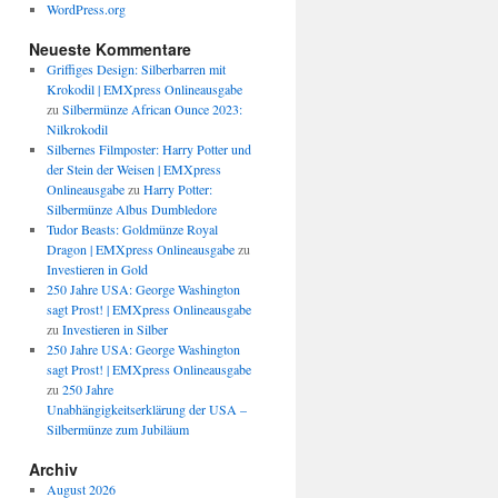
WordPress.org
Neueste Kommentare
Griffiges Design: Silberbarren mit
Krokodil | EMXpress Onlineausgabe
zu
Silbermünze African Ounce 2023:
Nilkrokodil
Silbernes Filmposter: Harry Potter und
der Stein der Weisen | EMXpress
Onlineausgabe
zu
Harry Potter:
Silbermünze Albus Dumbledore
Tudor Beasts: Goldmünze Royal
Dragon | EMXpress Onlineausgabe
zu
Investieren in Gold
250 Jahre USA: George Washington
sagt Prost! | EMXpress Onlineausgabe
zu
Investieren in Silber
250 Jahre USA: George Washington
sagt Prost! | EMXpress Onlineausgabe
zu
250 Jahre
Unabhängigkeitserklärung der USA –
Silbermünze zum Jubiläum
Archiv
August 2026