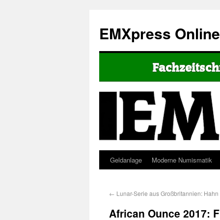
EMXpress Onlin
Geldanlage
Moderne Numismatik
←
Lunar-Serie aus Großbritannien: Hahn 
African Ounce 2017: F