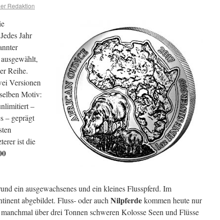
er Redaktion
ie
Jedes Jahr
annter
t ausgewählt,
er Reihe.
wei Versionen
selben Motiv:
nlimitiert –
s – geprägt
sten
terer ist die
00
und ein ausgewachsenes und ein kleines Flusspferd. Im
Nilpferde
ntinent abgebildet. Fluss- oder auch
kommen heute nur
ie manchmal über drei Tonnen schweren Kolosse Seen und Flüsse