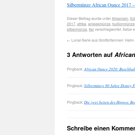
Silbermünze African Ounce 2017 – Fl
Dieser Beitrag wurde unter
Allgemein
,
Ed
2017
,
afrika
,
anlagemünze
,
bullionmünze
silbermünze
,
tier
verschlagwortet. Setze 
←
Lunar-Serie aus Großbritannien: Hahn 
3 Antworten auf
Africa
Pingback:
African Ounce 2020: Buschba
Pingback:
Silbermünze 80 Jahre Disney 
Pingback:
Die zwei Seiten des Hippos: 
Schreibe einen Kommen