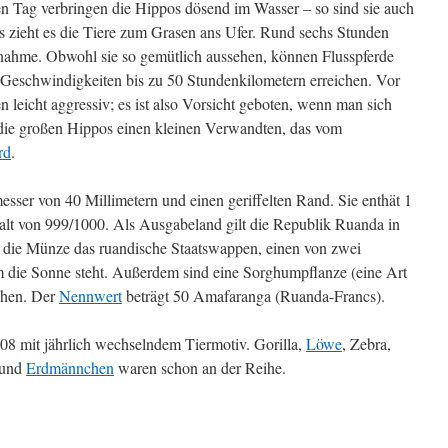
 Tag verbringen die Hippos dösend im Wasser – so sind sie auch
ieht es die Tiere zum Grasen ans Ufer. Rund sechs Stunden
fnahme. Obwohl sie so gemütlich aussehen, können Flusspferde
i Geschwindigkeiten bis zu 50 Stundenkilometern erreichen. Vor
n leicht aggressiv; es ist also Vorsicht geboten, wenn man sich
 die großen Hippos einen kleinen Verwandten, das vom
rd
.
sser von 40 Millimetern und einen geriffelten Rand. Sie enthät 1
alt von 999/1000. Als Ausgabeland gilt die Republik Ruanda in
gt die Münze das ruandische Staatswappen, einen von zwei
m die Sonne steht. Außerdem sind eine Sorghumpflanze (eine Art
ehen. Der
Nennwert
beträgt 50 Amafaranga (Ruanda-Francs).
008 mit jährlich wechselndem Tiermotiv. Gorilla,
Löwe
, Zebra,
und
Erdmännchen
waren schon an der Reihe.