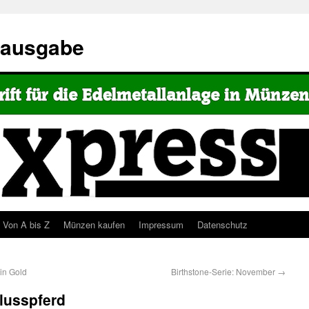
eausgabe
Von A bis Z
Münzen kaufen
Impressum
Datenschutz
in Gold
Birthstone-Serie: November
→
lusspferd