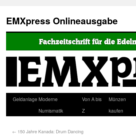
EMXpress Onlineausgabe
Geldanlage
Moderne
Von A bis
Münzen
Numismatik
Z
kaufen
←
150 Jahre Kanada: Drum Dancing