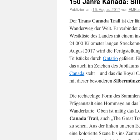
150 Jahre Kanada: Sil
Publiziert am
16. August 2017
von
EMKuri
Trans Canada Trail
Der
ist der lä
Wanderweg der Welt. Er verbindet 
Westküste des Landes mit einem in
24.000 Kilometer langen Streckenn
August 2017 wird die Fertigstellun
Teilstücks durch
Ontario
gefeiert. E
das auch im Zeichen des Jubiläums
Canada
steht – und das die Royal 
Silbermünze
mit dieser besonderen
Die rechteckige Form des Sammlerst
Prägeanstalt eine Hommage an das 
Wanderkarte. Oben ist mittig das 
Canada Trail
, auch „The Great Tra
zu sehen. Aus der linken unteren Ec
eine kolorierte Szene bis ins Zentr