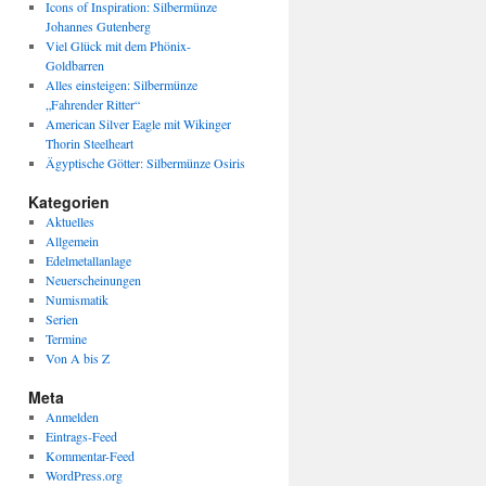
Icons of Inspiration: Silbermünze
Johannes Gutenberg
Viel Glück mit dem Phönix-
Goldbarren
Alles einsteigen: Silbermünze
„Fahrender Ritter“
American Silver Eagle mit Wikinger
Thorin Steelheart
Ägyptische Götter: Silbermünze Osiris
Kategorien
Aktuelles
Allgemein
Edelmetallanlage
Neuerscheinungen
Numismatik
Serien
Termine
Von A bis Z
Meta
Anmelden
Eintrags-Feed
Kommentar-Feed
WordPress.org