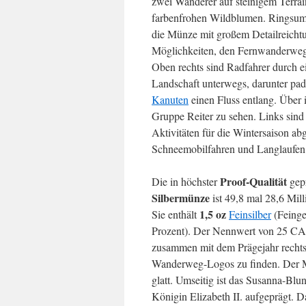
zwei Wanderer auf steinigem Terra
farbenfrohen Wildblumen. Ringsum 
die Münze mit großem Detailreicht
Möglichkeiten, den Fernwanderweg
Oben rechts sind Radfahrer durch e
Landschaft unterwegs, darunter pa
Kanuten
einen Fluss entlang. Über i
Gruppe Reiter zu sehen. Links sind
Aktivitäten für die Wintersaison abg
Schneemobilfahren und Langlaufen
Proof-Qualität
Die in höchster
gep
Silbermünze
ist 49,8 mal 28,6 Mill
1,5 oz
Sie enthält
Feinsilber
(Feinge
Prozent). Der Nennwert von 25 CA
zusammen mit dem Prägejahr rechts
Wanderweg-Logos zu finden. Der M
glatt. Umseitig ist das Susanna-Blun
Königin Elizabeth II. aufgeprägt. D