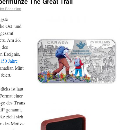
bermünze The Great Trail
er Redaktion
ngste
die Ost- und
sgesamt
etz. Am 26.
g des
in Ereignis,
150 Jahre
Canadian Mint
feiert.
ücks ist laut
Format einer
Trans
Logo des
il“ genannt,
ke zieht sich
um des Motivs: