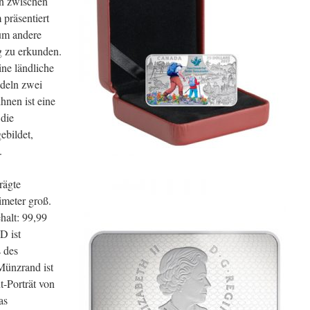
in zwischen
präsentiert
um andere
 zu erkunden.
ine ländliche
ddeln zwei
hnen ist eine
 die
ebildet,
.
rägte
imeter groß.
halt: 99,99
D ist
 des
ünzrand ist
t-Porträt von
as