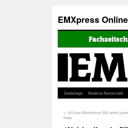
EMXpress Onlin
Geldanlage
Moderne Numismatik
←
20-Euro-Silbermünze 200 Jahre Laufm
Drais