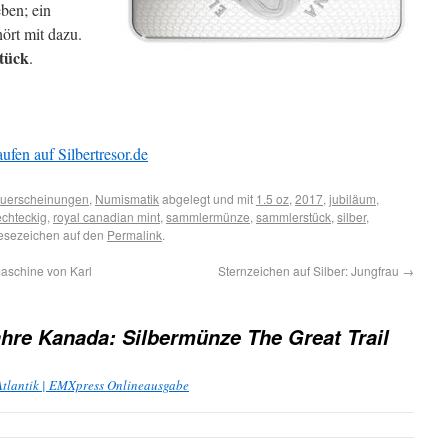
ben; ein
hört mit dazu.
Stück
.
ufen auf Silbertresor.de
uerscheinungen
,
Numismatik
abgelegt und mit
1.5 oz
,
2017
,
jubiläum
,
echteckig
,
royal canadian mint
,
sammlermünze
,
sammlerstück
,
silber
,
Lesezeichen auf den
Permalink
.
aschine von Karl
Sternzeichen auf Silber: Jungfrau
→
hre Kanada: Silbermünze The Great Trail
Atlantik | EMXpress Onlineausgabe