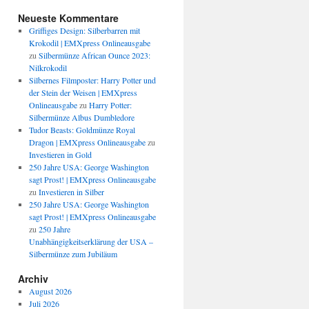
Neueste Kommentare
Griffiges Design: Silberbarren mit
Krokodil | EMXpress Onlineausgabe
zu
Silbermünze African Ounce 2023:
Nilkrokodil
Silbernes Filmposter: Harry Potter und
der Stein der Weisen | EMXpress
Onlineausgabe
zu
Harry Potter:
Silbermünze Albus Dumbledore
Tudor Beasts: Goldmünze Royal
Dragon | EMXpress Onlineausgabe
zu
Investieren in Gold
250 Jahre USA: George Washington
sagt Prost! | EMXpress Onlineausgabe
zu
Investieren in Silber
250 Jahre USA: George Washington
sagt Prost! | EMXpress Onlineausgabe
zu
250 Jahre
Unabhängigkeitserklärung der USA –
Silbermünze zum Jubiläum
Archiv
August 2026
Juli 2026