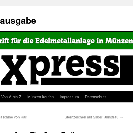
eausgabe
Von A bis Z
Münzen kaufen
Impressum
Datenschutz
aschine von Karl
Sternzeichen auf Silber: Jungfrau
→