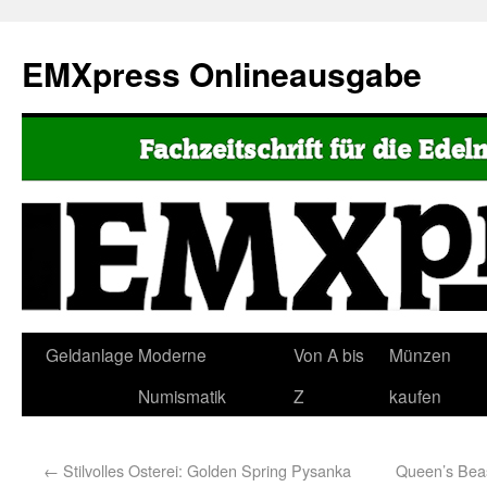
EMXpress Onlineausgabe
Geldanlage
Moderne
Von A bis
Münzen
Numismatik
Z
kaufen
←
Stilvolles Osterei: Golden Spring Pysanka
Queen’s Beas