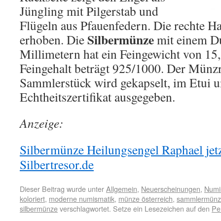
Jüngling mit Pilgerstab und
Flügeln aus Pfauenfedern. Die rechte H
Silbermünze
erhoben. Die
mit einem D
Millimetern hat ein Feingewicht von 1
Feingehalt beträgt 925/1000. Der Münzra
Sammlerstück wird gekapselt, im Etui
Echtheitszertifikat ausgegeben.
Anzeige:
Silbermünze Heilungsengel Raphael jetz
Silbertresor.de
Dieser Beitrag wurde unter
Allgemein
,
Neuerscheinungen
,
Numi
koloriert
,
moderne numismatik
,
münze österreich
,
sammlermünz
silbermünze
verschlagwortet. Setze ein Lesezeichen auf den
Pe