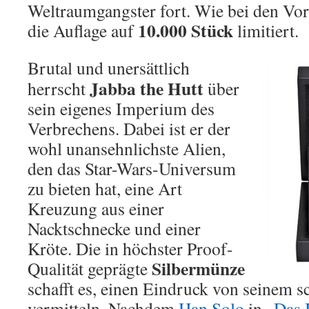
Weltraumgangster fort. Wie bei den Vo
10.000 Stück
die Auflage auf
limitiert.
Brutal und unersättlich
Jabba the Hutt
herrscht
über
sein eigenes Imperium des
Verbrechens. Dabei ist er der
wohl unansehnlichste Alien,
den das Star-Wars-Universum
zu bieten hat, eine Art
Kreuzung aus einer
Nacktschnecke und einer
Kröte. Die in höchster Proof-
Silbermünze
Qualität geprägte
schafft es, einen Eindruck von seinem 
vermitteln. Nachdem
Han Solo
in „
Das 