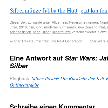
Silbermünze Jabba the Hutt jetzt kaufen 
Dieser Beitrag wurde unter
Allgemein
,
Neuerscheinungen
,
Numi
unze
,
2018
,
film
,
kino
,
moderne numismatik
,
new zealand mint
,
science fiction
,
serie
,
silber
,
silbermünze
verschlagwortet. Setze
←
Star Trek Raumschiffe: The Next Generation
Star Wars a
Eine Antwort auf
Star Wars: Ja
Silber
Pingback:
Silber-Poster: Die Rückkehr der Jedi-
Onlineausgabe
Schreibe einen Kommentar