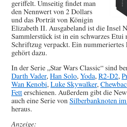
geriffelt. Umseitig findet man
den Nennwert von 2 Dollars
und das Porträt von Königin
Elizabeth II. Ausgabeland ist die Insel 
Sammlerstück ist in ein schwarzes Etui 
Schriftzug verpackt. Ein nummeriertes E
gehört dazu.
In der Serie „Star Wars Classic“ sind be
Darth Vader
,
Han Solo
,
Yoda
,
R2-D2
,
P
Wan Kenobi
,
Luke Skywalker
,
Chewbac
Fett
erschienen. Außerdem gibt die New 
auch eine Serie von
Silberbanknoten im
heraus.
Anzeige: