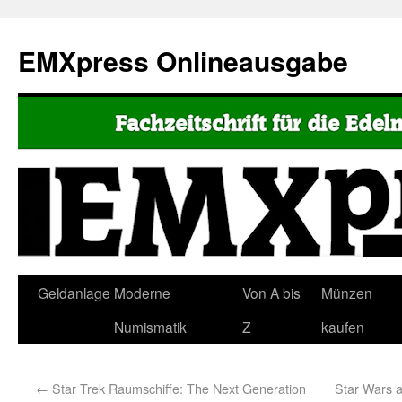
EMXpress Onlineausgabe
Geldanlage
Moderne
Von A bis
Münzen
Numismatik
Z
kaufen
←
Star Trek Raumschiffe: The Next Generation
Star Wars a