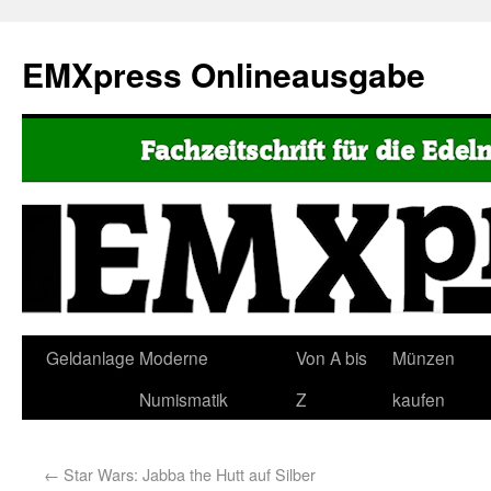
EMXpress Onlineausgabe
Geldanlage
Moderne
Von A bis
Münzen
Numismatik
Z
kaufen
←
Star Wars: Jabba the Hutt auf Silber