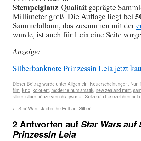
Stempelglanz
-Qualität geprägte Samml
5
Millimeter groß. Die Auflage liegt bei
Sammelalbum, das zusammen mit der
e
wurde, ist auch für Leia eine Seite vorg
Anzeige:
Silberbanknote Prinzessin Leia jetzt kau
Dieser Beitrag wurde unter
Allgemein
,
Neuerscheinungen
,
Numi
film
,
kino
,
koloriert
,
moderne numismatik
,
new zealand mint
,
sam
silber
,
silbermünze
verschlagwortet. Setze ein Lesezeichen auf
←
Star Wars: Jabba the Hutt auf Silber
2 Antworten auf
Star Wars auf 
Prinzessin Leia