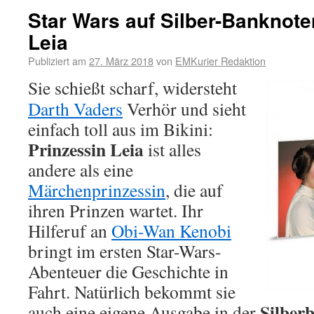
Star Wars auf Silber-Banknote
Leia
Publiziert am
27. März 2018
von
EMKurier Redaktion
Sie schießt scharf, widersteht
Darth Vaders
Verhör und sieht
einfach toll aus im Bikini:
Prinzessin Leia
ist alles
andere als eine
Märchenprinzessin
, die auf
ihren Prinzen wartet. Ihr
Hilferuf an
Obi-Wan Kenobi
bringt im ersten Star-Wars-
Abenteuer die Geschichte in
Fahrt. Natürlich bekommt sie
Silber
auch eine eigene Ausgabe in der