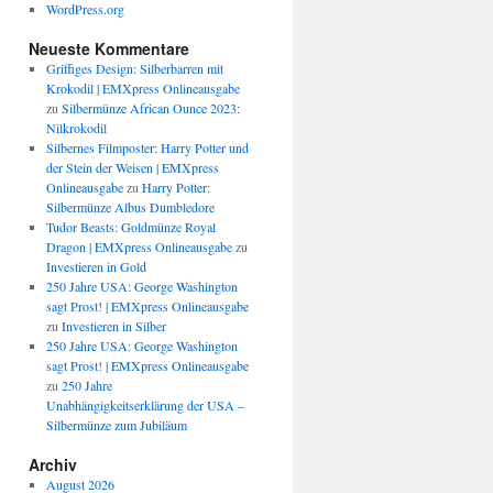
WordPress.org
Neueste Kommentare
Griffiges Design: Silberbarren mit
Krokodil | EMXpress Onlineausgabe
zu
Silbermünze African Ounce 2023:
Nilkrokodil
Silbernes Filmposter: Harry Potter und
der Stein der Weisen | EMXpress
Onlineausgabe
zu
Harry Potter:
Silbermünze Albus Dumbledore
Tudor Beasts: Goldmünze Royal
Dragon | EMXpress Onlineausgabe
zu
Investieren in Gold
250 Jahre USA: George Washington
sagt Prost! | EMXpress Onlineausgabe
zu
Investieren in Silber
250 Jahre USA: George Washington
sagt Prost! | EMXpress Onlineausgabe
zu
250 Jahre
Unabhängigkeitserklärung der USA –
Silbermünze zum Jubiläum
Archiv
August 2026