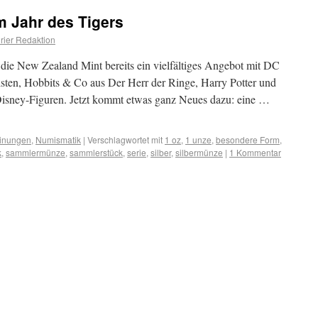
m Jahr des Tigers
ier Redaktion
rt die New Zealand Mint bereits ein vielfältiges Angebot mit DC
sten, Hobbits & Co aus Der Herr der Ringe, Harry Potter und
Disney-Figuren. Jetzt kommt etwas ganz Neues dazu: eine …
inungen
,
Numismatik
|
Verschlagwortet mit
1 oz
,
1 unze
,
besondere Form
,
k
,
sammlermünze
,
sammlerstück
,
serie
,
silber
,
silbermünze
|
1 Kommentar