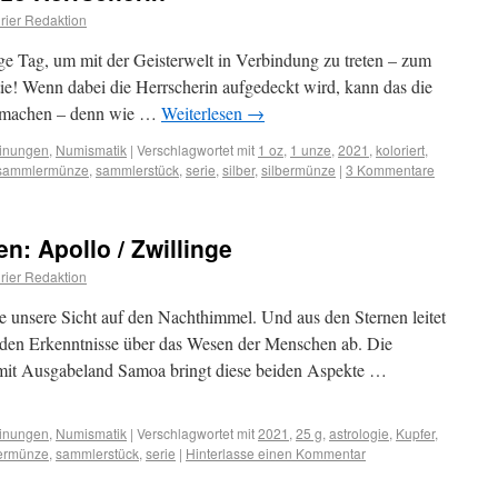
ier Redaktion
ige Tag, um mit der Geisterwelt in Verbindung zu treten – zum
rtie! Wenn dabei die Herrscherin aufgedeckt wird, kann das die
zu machen – denn wie …
Weiterlesen
→
inungen
,
Numismatik
|
Verschlagwortet mit
1 oz
,
1 unze
,
2021
,
koloriert
,
sammlermünze
,
sammlerstück
,
serie
,
silber
,
silbermünze
|
3 Kommentare
n: Apollo / Zwillinge
ier Redaktion
te unsere Sicht auf den Nachthimmel. Und aus den Sternen leitet
enden Erkenntnisse über das Wesen der Menschen ab. Die
it Ausgabeland Samoa bringt diese beiden Aspekte …
inungen
,
Numismatik
|
Verschlagwortet mit
2021
,
25 g
,
astrologie
,
Kupfer
,
ermünze
,
sammlerstück
,
serie
|
Hinterlasse einen Kommentar