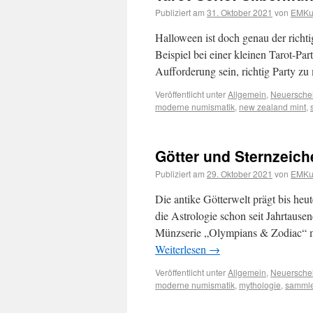
Publiziert am
31. Oktober 2021
von
EMKur
Halloween ist doch genau der richt
Beispiel bei einer kleinen Tarot-Pa
Aufforderung sein, richtig Party 
Veröffentlicht unter
Allgemein
,
Neuersche
moderne numismatik
,
new zealand mint
,
Götter und Sternzeiche
Publiziert am
29. Oktober 2021
von
EMKur
Die antike Götterwelt prägt bis heu
die Astrologie schon seit Jahrtaus
Münzserie „Olympians & Zodiac“ m
Weiterlesen
→
Veröffentlicht unter
Allgemein
,
Neuersche
moderne numismatik
,
mythologie
,
samml