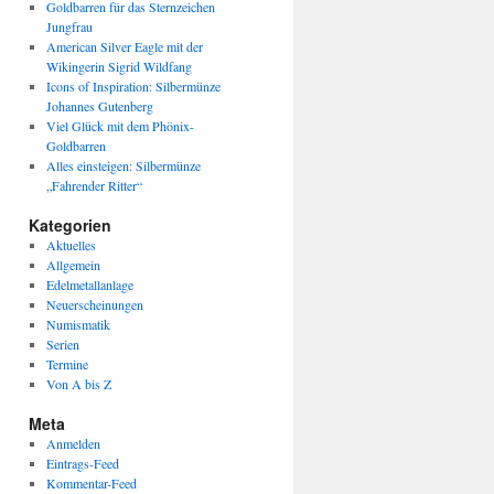
Goldbarren für das Sternzeichen
Jungfrau
American Silver Eagle mit der
Wikingerin Sigrid Wildfang
Icons of Inspiration: Silbermünze
Johannes Gutenberg
Viel Glück mit dem Phönix-
Goldbarren
Alles einsteigen: Silbermünze
„Fahrender Ritter“
Kategorien
Aktuelles
Allgemein
Edelmetallanlage
Neuerscheinungen
Numismatik
Serien
Termine
Von A bis Z
Meta
Anmelden
Eintrags-Feed
Kommentar-Feed