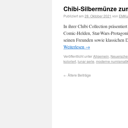
Chibi-Silbermünze zu
Publiziert am
28. Oktober 2021
von
EMKur
In ihrer Chibi Collection präsentie
Comic-Helden, Star-Wars-Protagoni
seinen Freunden sowie klassichen 
Weiterlesen
→
Veröffentlicht unter
Allgemein
,
Neuersche
koloriert
,
lunar serie
,
moderne numismati
←
Ältere Beiträge