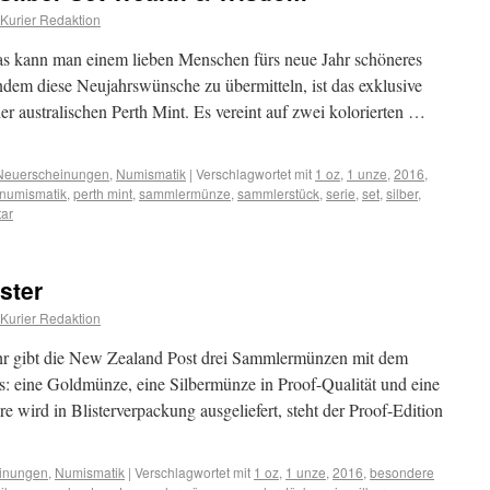
Kurier Redaktion
s kann man einem lieben Menschen fürs neue Jahr schöneres
dem diese Neujahrswünsche zu übermitteln, ist das exklusive
 australischen Perth Mint. Es vereint auf zwei kolorierten …
Neuerscheinungen
,
Numismatik
|
Verschlagwortet mit
1 oz
,
1 unze
,
2016
,
numismatik
,
perth mint
,
sammlermünze
,
sammlerstück
,
serie
,
set
,
silber
,
ar
ster
Kurier Redaktion
ahr gibt die New Zealand Post drei Sammlermünzen mit dem
: eine Goldmünze, eine Silbermünze in Proof-Qualität und eine
e wird in Blisterverpackung ausgeliefert, steht der Proof-Edition
inungen
,
Numismatik
|
Verschlagwortet mit
1 oz
,
1 unze
,
2016
,
besondere