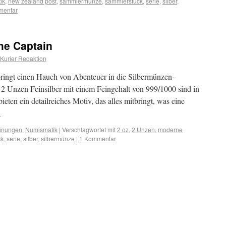
ik
,
new zealand post
,
sammlermünze
,
sammlerstück
,
serie
,
silber
,
mentar
the Captain
Kurier Redaktion
bringt einen Hauch von Abenteuer in die Silbermünzen-
 Unzen Feinsilber mit einem Feingehalt von 999/1000 sind in
eten ein detailreiches Motiv, das alles mitbringt, was eine
→
inungen
,
Numismatik
|
Verschlagwortet mit
2 oz
,
2 Unzen
,
moderne
ck
,
serie
,
silber
,
silbermünze
|
1 Kommentar