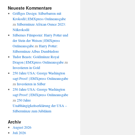
Neueste Kommentare
Griffiges Design: Silberbarren mit
Krokodil | EMXpress Onlineausgabe
zu
Silbermünze African Ounce 2023:
Nilkrokodil
Silbernes Filmposter: Harry Potter und
der Stein der Weisen | EMXpress
Onlineausgabe
zu
Harry Potter:
Silbermünze Albus Dumbledore
Tudor Beasts: Goldmünze Royal
Dragon | EMXpress Onlineausgabe
zu
Investieren in Gold
250 Jahre USA: George Washington
sagt Prost! | EMXpress Onlineausgabe
zu
Investieren in Silber
250 Jahre USA: George Washington
sagt Prost! | EMXpress Onlineausgabe
zu
250 Jahre
Unabhängigkeitserklärung der USA –
Silbermünze zum Jubiläum
Archiv
August 2026
Juli 2026