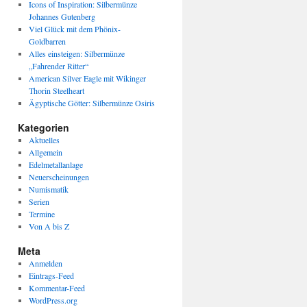
Icons of Inspiration: Silbermünze
Johannes Gutenberg
Viel Glück mit dem Phönix-
Goldbarren
Alles einsteigen: Silbermünze
„Fahrender Ritter“
American Silver Eagle mit Wikinger
Thorin Steelheart
Ägyptische Götter: Silbermünze Osiris
Kategorien
Aktuelles
Allgemein
Edelmetallanlage
Neuerscheinungen
Numismatik
Serien
Termine
Von A bis Z
Meta
Anmelden
Eintrags-Feed
Kommentar-Feed
WordPress.org