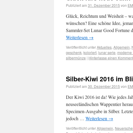
Publiziert am
31. Dezember 2015
von
EM
Glück, Reichtum und Weisheit – wa
wünschen? Eine schöne Idee, jeman
Sammler-Set Lunar Good Fortune der
Weiterlesen
→
Veröffentlicht unter
Aktuelles
,
Allgemein
,
geschenk
,
koloriert
,
lunar serie
,
moderne 
silbermünze
|
Hinterlasse einen Komment
Silber-Kiwi 2016 im Bli
Publiziert am
30. Dezember 2015
von
EM
Der Kiwi 2016 ist da! Wie jedes J
neuseeländischen Wappentier heraus
Specimen-Ausgabe in Silber. Letzter
jedoch …
Weiterlesen
→
Veröffentlicht unter
Allgemein
,
Neuersche