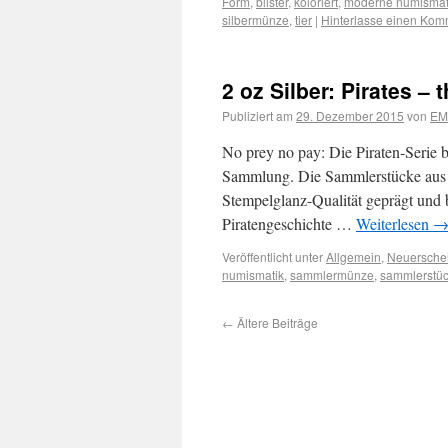
Form
,
blister
,
koloriert
,
moderne numismat
silbermünze
,
tier
|
Hinterlasse einen Kom
2 oz Silber: Pirates – 
Publiziert am
29. Dezember 2015
von
EM
No prey no pay: Die Piraten-Serie 
Sammlung. Die Sammlerstücke aus 2
Stempelglanz-Qualität geprägt und bi
Piratengeschichte …
Weiterlesen
Veröffentlicht unter
Allgemein
,
Neuersche
numismatik
,
sammlermünze
,
sammlerstü
←
Ältere Beiträge