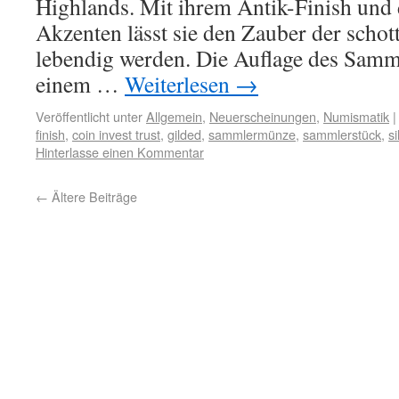
Highlands. Mit ihrem Antik-Finish und
Akzenten lässt sie den Zauber der schot
lebendig werden. Die Auflage des Samml
einem …
Weiterlesen
→
Veröffentlicht unter
Allgemein
,
Neuerscheinungen
,
Numismatik
|
finish
,
coin invest trust
,
gilded
,
sammlermünze
,
sammlerstück
,
si
Hinterlasse einen Kommentar
←
Ältere Beiträge