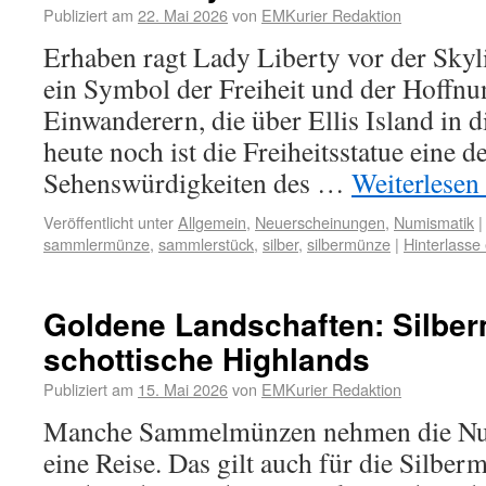
Publiziert am
22. Mai 2026
von
EMKurier Redaktion
Erhaben ragt Lady Liberty vor der Skyl
ein Symbol der Freiheit und der Hoffnu
Einwanderern, die über Ellis Island in
heute noch ist die Freiheitsstatue eine 
Sehenswürdigkeiten des …
Weiterlesen
Veröffentlicht unter
Allgemein
,
Neuerscheinungen
,
Numismatik
|
sammlermünze
,
sammlerstück
,
silber
,
silbermünze
|
Hinterlass
Goldene Landschaften: Silber
schottische Highlands
Publiziert am
15. Mai 2026
von
EMKurier Redaktion
Manche Sammelmünzen nehmen die Num
eine Reise. Das gilt auch für die Silber