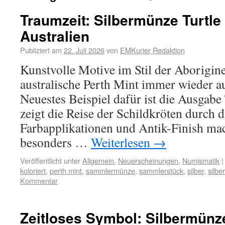
Traumzeit: Silbermünze Turtle
Australien
Publiziert am
22. Juli 2026
von
EMKurier Redaktion
Kunstvolle Motive im Stil der Aborigine
australische Perth Mint immer wieder a
Neuestes Beispiel dafür ist die Ausgabe 
zeigt die Reise der Schildkröten durch d
Farbapplikationen und Antik-Finish ma
besonders …
Weiterlesen
→
Veröffentlicht unter
Allgemein
,
Neuerscheinungen
,
Numismatik
|
koloriert
,
perth mint
,
sammlermünze
,
sammlerstück
,
silber
,
silb
Kommentar
Zeitloses Symbol: Silbermünze