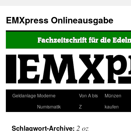
EMXpress Onlineausgabe
Geldanlage
Moderne
Von A bis
Münzen
Numismatik
Z
kaufen
2 oz
Schlagwort-Archive: