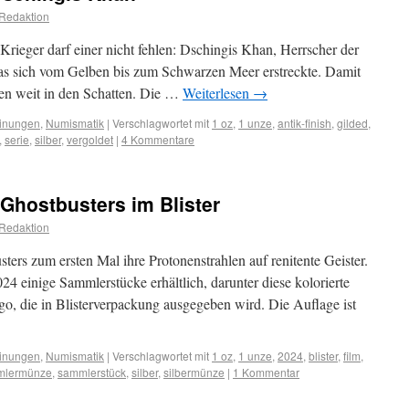
Redaktion
 Krieger darf einer nicht fehlen: Dschingis Khan, Herrscher der
das sich vom Gelben bis zum Schwarzen Meer erstreckte. Damit
ßen weit in den Schatten. Die …
Weiterlesen
→
inungen
,
Numismatik
|
Verschlagwortet mit
1 oz
,
1 unze
,
antik-finish
,
gilded
,
,
serie
,
silber
,
vergoldet
|
4 Kommentare
Ghostbusters im Blister
Redaktion
sters zum ersten Mal ihre Protonenstrahlen auf renitente Geister.
4 einige Sammlerstücke erhältlich, darunter diese kolorierte
, die in Blisterverpackung ausgegeben wird. Die Auflage ist
inungen
,
Numismatik
|
Verschlagwortet mit
1 oz
,
1 unze
,
2024
,
blister
,
film
,
mlermünze
,
sammlerstück
,
silber
,
silbermünze
|
1 Kommentar