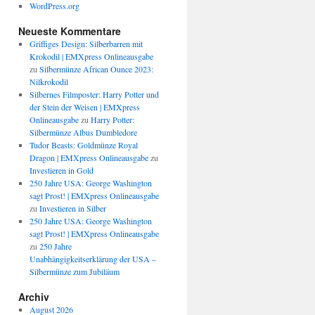
WordPress.org
Neueste Kommentare
Griffiges Design: Silberbarren mit
Krokodil | EMXpress Onlineausgabe
zu
Silbermünze African Ounce 2023:
Nilkrokodil
Silbernes Filmposter: Harry Potter und
der Stein der Weisen | EMXpress
Onlineausgabe
zu
Harry Potter:
Silbermünze Albus Dumbledore
Tudor Beasts: Goldmünze Royal
Dragon | EMXpress Onlineausgabe
zu
Investieren in Gold
250 Jahre USA: George Washington
sagt Prost! | EMXpress Onlineausgabe
zu
Investieren in Silber
250 Jahre USA: George Washington
sagt Prost! | EMXpress Onlineausgabe
zu
250 Jahre
Unabhängigkeitserklärung der USA –
Silbermünze zum Jubiläum
Archiv
August 2026