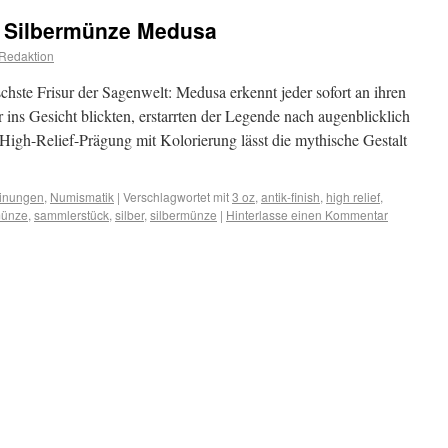
f: Silbermünze Medusa
Redaktion
schste Frisur der Sagenwelt: Medusa erkennt jeder sofort an ihren
ins Gesicht blickten, erstarrten der Legende nach augenblicklich
 High-Relief-Prägung mit Kolorierung lässt die mythische Gestalt
inungen
,
Numismatik
|
Verschlagwortet mit
3 oz
,
antik-finish
,
high relief
,
ünze
,
sammlerstück
,
silber
,
silbermünze
|
Hinterlasse einen Kommentar