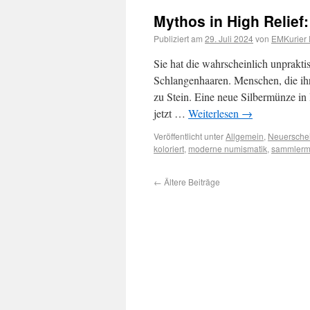
Mythos in High Relie
Publiziert am
29. Juli 2024
von
EMKurier 
Sie hat die wahrscheinlich unprakti
Schlangenhaaren. Menschen, die ihr 
zu Stein. Eine neue Silbermünze in
jetzt …
Weiterlesen
→
Veröffentlicht unter
Allgemein
,
Neuersche
koloriert
,
moderne numismatik
,
sammlerm
←
Ältere Beiträge