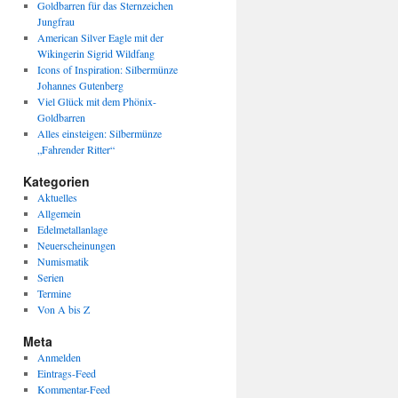
Goldbarren für das Sternzeichen
Jungfrau
American Silver Eagle mit der
Wikingerin Sigrid Wildfang
Icons of Inspiration: Silbermünze
Johannes Gutenberg
Viel Glück mit dem Phönix-
Goldbarren
Alles einsteigen: Silbermünze
„Fahrender Ritter“
Kategorien
Aktuelles
Allgemein
Edelmetallanlage
Neuerscheinungen
Numismatik
Serien
Termine
Von A bis Z
Meta
Anmelden
Eintrags-Feed
Kommentar-Feed