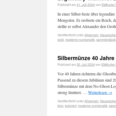
Publiziert am
31. Juli 2024
von
EMKurier 
In einer Silber-Serie über legendäre
Mongolen. Er eroberte ein Reich, 
stellte er selbst Alexander den Gro
Veröffentlicht unter
Allgemein
,
Neuersche
gold
,
moderne numismatik
,
sammlerstück
Silbermünze 40 Jahre 
Publiziert am
30. Juli 2024
von
EMKurier 
Vor 40 Jahren richteten die Ghostbu
Passend zu diesem Jubiläum sind 202
Silbermünze mit dem No-Ghost-Logo
streng limitiert. …
Weiterlesen
→
Veröffentlicht unter
Allgemein
,
Neuersche
kino
,
koloriert
,
moderne numismatik
,
sam