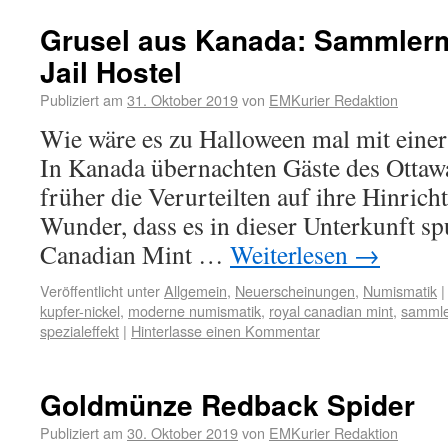
Grusel aus Kanada: Sammler
Jail Hostel
Publiziert am
31. Oktober 2019
von
EMKurier Redaktion
Wie wäre es zu Halloween mal mit einer
In Kanada übernachten Gäste des Ottawa
früher die Verurteilten auf ihre Hinrich
Wunder, dass es in dieser Unterkunft sp
Canadian Mint …
Weiterlesen
→
Veröffentlicht unter
Allgemein
,
Neuerscheinungen
,
Numismatik
|
kupfer-nickel
,
moderne numismatik
,
royal canadian mint
,
samml
spezialeffekt
|
Hinterlasse einen Kommentar
Goldmünze Redback Spider
Publiziert am
30. Oktober 2019
von
EMKurier Redaktion