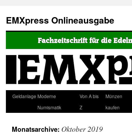
EMXpress Onlineausgabe
Geldanlage
Moderne
Von A bis
Münzen
Numismatik
Z
kaufen
Oktober 2019
Monatsarchive: