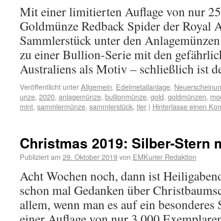
Mit einer limitierten Auflage von nur 25
Goldmünze Redback Spider der Royal Au
Sammlerstück unter den Anlagemünzen. 
zu einer Bullion-Serie mit den gefährlic
Australiens als Motiv – schließlich ist
Veröffentlicht unter
Allgemein
,
Edelmetallanlage
,
Neuerscheinu
unze
,
2020
,
anlagemünze
,
bullionmünze
,
gold
,
goldmünzen
,
mo
mint
,
sammlermünze
,
sammlerstück
,
tier
|
Hinterlasse einen K
Christmas 2019: Silber-Stern m
Publiziert am
29. Oktober 2019
von
EMKurier Redaktion
Acht Wochen noch, dann ist Heiligaben
schon mal Gedanken über Christbaums
allem, wenn man es auf ein besonderes
einer Auflage von nur 3.000 Exemplaren