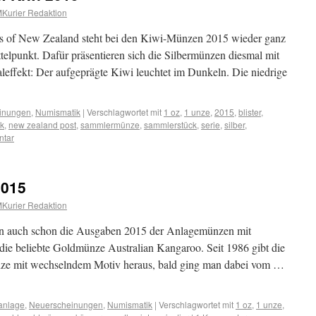
Kurier Redaktion
s of New Zealand steht bei den Kiwi-Münzen 2015 wieder ganz
elpunkt. Dafür präsentieren sich die Silbermünzen diesmal mit
leffekt: Der aufgeprägte Kiwi leuchtet im Dunkeln. Die niedrige
inungen
,
Numismatik
|
Verschlagwortet mit
1 oz
,
1 unze
,
2015
,
blister
,
k
,
new zealand post
,
sammlermünze
,
sammlerstück
,
serie
,
silber
,
ntar
2015
Kurier Redaktion
n auch schon die Ausgaben 2015 der Anlagemünzen mit
ie beliebte Goldmünze Australian Kangaroo. Seit 1986 gibt die
nze mit wechselndem Motiv heraus, bald ging man dabei vom …
anlage
,
Neuerscheinungen
,
Numismatik
|
Verschlagwortet mit
1 oz
,
1 unze
,