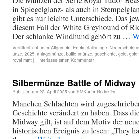
Die Münzen der Serie Royal Tudor Beas
in Spiegelglanz- als auch in Stempelgl
gibt es nur leichte Unterschiede. Das je
diesem Fall der White Greyhound of Ric
Der schlanke Windhund gehört zu …
W
Veröffentlicht unter
Allgemein
,
Edelmetallanlage
,
Neuerscheinu
unze
,
2025
,
anlagemünze
,
bullionmünze
,
geschichte
,
gold
,
gold
royal mint
|
Hinterlasse einen Kommentar
Silbermünze Battle of Midway
Publiziert am
22. April 2025
von
EMKurier Redaktion
Manchen Schlachten wird zugeschrieben
Geschichte verändert zu haben. Dass die
Midway gilt, ist auf dem Motiv der ne
historischen Ereignis zu lesen: „They ha