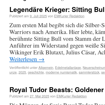
Legendäre Krieger: Sitting Bul
Publiziert am
9. Juli 2025
von
EMKurier Redaktion
Zum ersten Mal begibt sich die Silber-
Warriors nach Amerika. Hier lebte, käm
berühmte Sitting Bull vom Stamm der L
Anführer im Widerstand gegen weiße Si
Wikinger Erik Blutaxt, Julius Cäsar, A
Weiterlesen
→
Veröffentlicht unter
Allgemein
,
Edelmetallanlage
,
Neuerscheinu
unze
,
2025
,
geschichte
,
moderne numismatik
,
sammlerstück
,
se
Royal Tudor Beasts: Goldene
Publiziert am
27. Mai 2025
von
EMKurier Redaktion