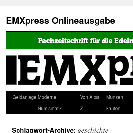
EMXpress Onlineausgabe
Geldanlage
Moderne
Von A bis
Münzen
Numismatik
Z
kaufen
geschichte
Schlagwort-Archive: