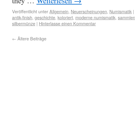
they …
Weiterlesen
→
Veröffentlicht unter
Allgemein
,
Neuerscheinungen
,
Numismatik
|
antik-finish
,
geschichte
,
koloriert
,
moderne numismatik
,
sammle
silbermünze
|
Hinterlasse einen Kommentar
←
Ältere Beiträge