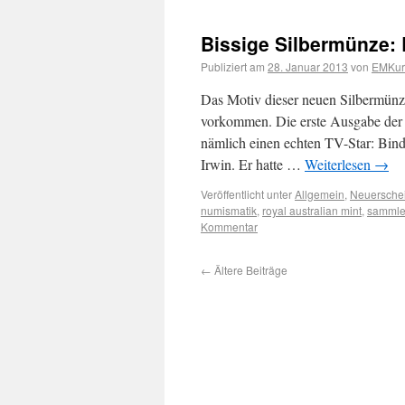
Bissige Silbermünze: 
Publiziert am
28. Januar 2013
von
EMKuri
Das Motiv dieser neuen Silbermünze
vorkommen. Die erste Ausgabe der n
nämlich einen echten TV-Star: Bind
Irwin. Er hatte …
Weiterlesen
→
Veröffentlicht unter
Allgemein
,
Neuersche
numismatik
,
royal australian mint
,
sammle
Kommentar
←
Ältere Beiträge