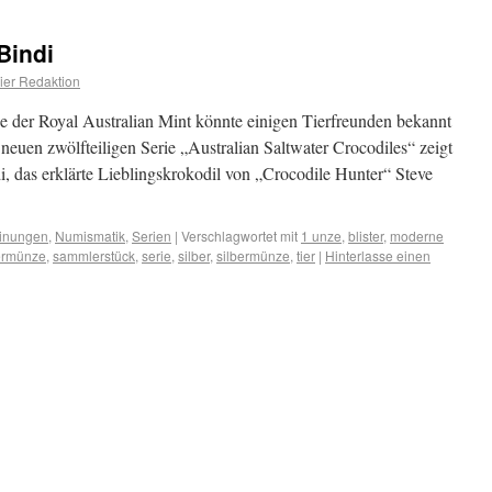
Bindi
er Redaktion
 der Royal Australian Mint könnte einigen Tierfreunden bekannt
euen zwölfteiligen Serie „Australian Saltwater Crocodiles“ zeigt
i, das erklärte Lieblingskrokodil von „Crocodile Hunter“ Steve
inungen
,
Numismatik
,
Serien
|
Verschlagwortet mit
1 unze
,
blister
,
moderne
rmünze
,
sammlerstück
,
serie
,
silber
,
silbermünze
,
tier
|
Hinterlasse einen