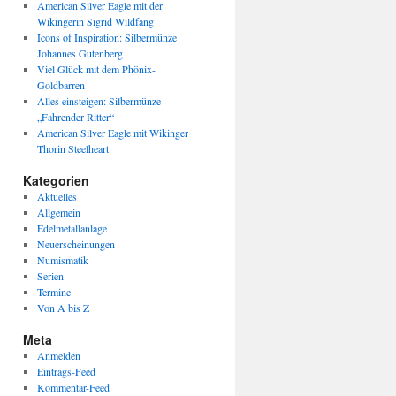
American Silver Eagle mit der
Wikingerin Sigrid Wildfang
Icons of Inspiration: Silbermünze
Johannes Gutenberg
Viel Glück mit dem Phönix-
Goldbarren
Alles einsteigen: Silbermünze
„Fahrender Ritter“
American Silver Eagle mit Wikinger
Thorin Steelheart
Kategorien
Aktuelles
Allgemein
Edelmetallanlage
Neuerscheinungen
Numismatik
Serien
Termine
Von A bis Z
Meta
Anmelden
Eintrags-Feed
Kommentar-Feed