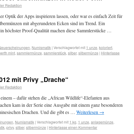
er Redaktion
 Optik der Apps inspirieren lassen, oder war es einfach Zeit für
lbermünzen mit abgerundeten Ecken sind im Trend. Ein
g in höchster Proof-Qualität machen diese Sammlerstücke …
Neuerscheinungen
,
Numismatik
|
Verschlagwortet mit
1 unze
,
koloriert
,
perth mint
,
sammlermünze
,
sammlerstück
,
silber
,
silbermünze
|
Hinterlasse
2012 mit Privy „Drache“
er Redaktion
einem – dafür stehen die „African Wildlife“-Elefanten aus
rachen kam in der Serie eine Ausgabe mit einem ganz besonderen
hinesischen Drachen. Und die gibt es …
Weiterlesen
→
inungen
,
Numismatik
|
Verschlagwortet mit
1 kg
,
1 unze
,
anlagemünze
,
tik
,
privy
,
silber
,
silbermünze
|
Hinterlasse einen Kommentar