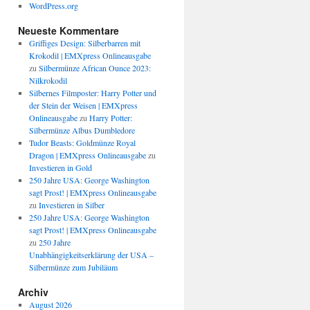
WordPress.org
Neueste Kommentare
Griffiges Design: Silberbarren mit
Krokodil | EMXpress Onlineausgabe
zu
Silbermünze African Ounce 2023:
Nilkrokodil
Silbernes Filmposter: Harry Potter und
der Stein der Weisen | EMXpress
Onlineausgabe
zu
Harry Potter:
Silbermünze Albus Dumbledore
Tudor Beasts: Goldmünze Royal
Dragon | EMXpress Onlineausgabe
zu
Investieren in Gold
250 Jahre USA: George Washington
sagt Prost! | EMXpress Onlineausgabe
zu
Investieren in Silber
250 Jahre USA: George Washington
sagt Prost! | EMXpress Onlineausgabe
zu
250 Jahre
Unabhängigkeitserklärung der USA –
Silbermünze zum Jubiläum
Archiv
August 2026