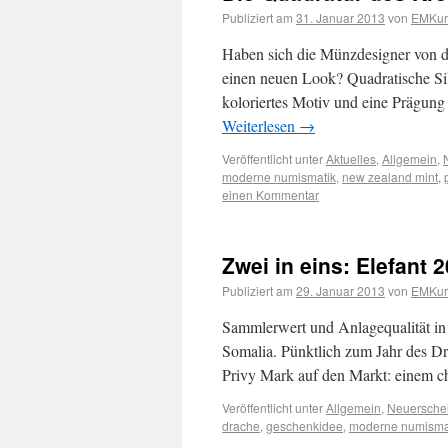
Publiziert am
31. Januar 2013
von
EMKuri
Haben sich die Münzdesigner von der
einen neuen Look? Quadratische Si
koloriertes Motiv und eine Prägun
Weiterlesen
→
Veröffentlicht unter
Aktuelles
,
Allgemein
,
moderne numismatik
,
new zealand mint
,
einen Kommentar
Zwei in eins: Elefant 
Publiziert am
29. Januar 2013
von
EMKuri
Sammlerwert und Anlagequalität in 
Somalia. Pünktlich zum Jahr des D
Privy Mark auf den Markt: einem c
Veröffentlicht unter
Allgemein
,
Neuersche
drache
,
geschenkidee
,
moderne numisma