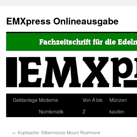
EMXpress Onlineausgabe
Geldanlage
Moderne
Von A bis
Münzen
Numismatik
Z
kaufen
←
Kopfsache: Silbermünze Mount Rushmore