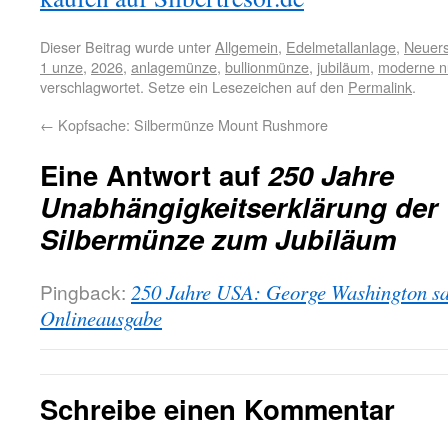
Dieser Beitrag wurde unter
Allgemein
,
Edelmetallanlage
,
Neuer
1 unze
,
2026
,
anlagemünze
,
bullionmünze
,
jubiläum
,
moderne n
verschlagwortet. Setze ein Lesezeichen auf den
Permalink
.
←
Kopfsache: Silbermünze Mount Rushmore
Eine Antwort auf
250 Jahre
Unabhängigkeitserklärung der
Silbermünze zum Jubiläum
Pingback:
250 Jahre USA: George Washington sa
Onlineausgabe
Schreibe einen Kommentar