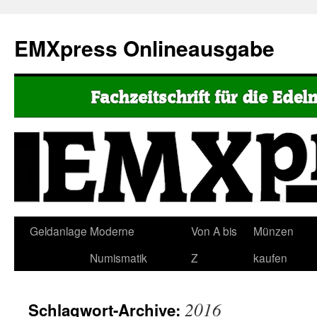
EMXpress Onlineausgabe
Geldanlage
Moderne
Von A bis
Münzen
Numismatik
Z
kaufen
2016
Schlagwort-Archive: