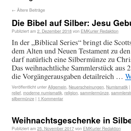
←
Ältere Beiträge
Die Bibel auf Silber: Jesu Geb
Publiziert am
2. Dezember 2018
von
EMKurier Redaktion
In der „Biblical Series“ bringt die Sco
dem Alten und Neuen Testament zu de
darf natürlich eine Silbermünze zu Chris
Das weihnachtliche Sammlerstück aus 2 o
die Vorgängerausgaben detailreich …
W
Veröffentlicht unter
Allgemein
,
Neuerscheinungen
,
Numismatik
|
relief
,
moderne numismatik
,
religion
,
sammlermünze
,
sammlerst
silbermünze
|
1 Kommentar
Weihnachtsgeschenke in Silb
Publiziert am
25. November 2017
von
EMKurier Redaktion