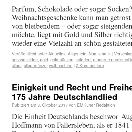
Parfum, Schokolade oder sogar Socken
Weihnachtsgeschenke kann man getrost 
von bleibendem – oder sogar steigende
möchte, liegt mit Gold und Silber richt
wieder eine Vielzahl an schön gestalte
Veröffentlicht unter
Aktuelles
,
Allgemein
,
Numismatik
|
Verschlag
geschenkidee
,
gold
,
goldmünzen
,
koloriert
,
moderne numismati
silber
,
silbermünze
,
weihnachten
|
2 Kommentare
Einigkeit und Recht und Freih
175 Jahre Deutschlandlied
Publiziert am
3. Oktober 2017
von
EMKurier Redaktion
Die Einheit Deutschlands beschwor Aug
Hoffmann von Fallersleben, als er 1841 