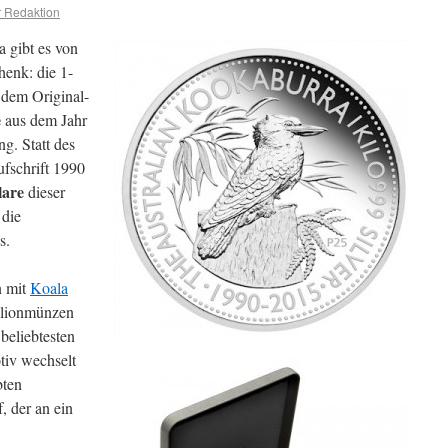
 Redaktion
 gibt es von
henk: die 1-
 dem Original-
e
aus dem Jahr
g. Statt des
ufschrift 1990
lare
dieser
 die
s.
 mit
Koala
llionmünzen
beliebtesten
tiv wechselt
bten
, der an ein