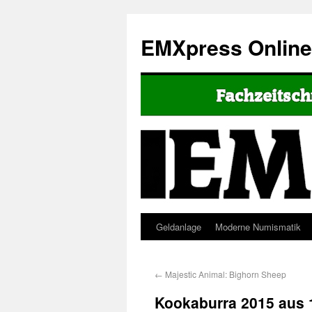
EMXpress Onlin
Geldanlage
Moderne Numismatik
←
Majestic Animal: Bighorn Sheep
Kookaburra 2015 aus 1