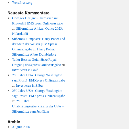
WordPress.org
Neueste Kommentare
Griffiges Design: Silberbarren mit
Krokodil | EMXpress Onlineausgabe
zu
Silbermünze African Ounce 2023:
Nilkrokodil
Silbernes Filmposter: Harry Potter und
der Stein der Weisen | EMXpress
Onlineausgabe
zu
Harry Potter:
Silbermünze Albus Dumbledore
Tudor Beasts: Goldmünze Royal
Dragon | EMXpress Onlineausgabe
zu
Investieren in Gold
250 Jahre USA: George Washington
sagt Prost! | EMXpress Onlineausgabe
zu
Investieren in Silber
250 Jahre USA: George Washington
sagt Prost! | EMXpress Onlineausgabe
zu
250 Jahre
Unabhängigkeitserklärung der USA –
Silbermünze zum Jubiläum
Archiv
August 2026