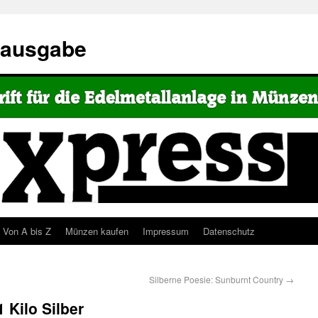
eausgabe
Von A bis Z
Münzen kaufen
Impressum
Datenschutz
Silberne Poesie: Sunburnt Country
→
 Kilo Silber