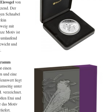
Eisvogel
n
von
tzend. Der
igen Schnabel
 fein
Zweig mit
nze Motiv ist
 umlaufend
ewicht und
.
ogramm
t einen
n und eine
ennwert liegt
 umseitig unter
. verzeichnet.
llen Etui und
r das Motiv
iefert.