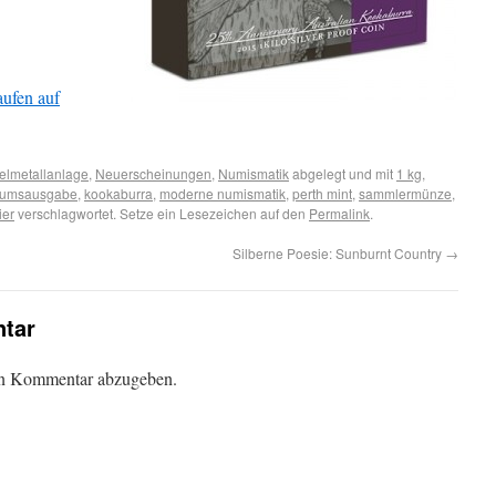
aufen auf
elmetallanlage
,
Neuerscheinungen
,
Numismatik
abgelegt und mit
1 kg
,
läumsausgabe
,
kookaburra
,
moderne numismatik
,
perth mint
,
sammlermünze
,
tier
verschlagwortet. Setze ein Lesezeichen auf den
Permalink
.
Silberne Poesie: Sunburnt Country
→
tar
en Kommentar abzugeben.