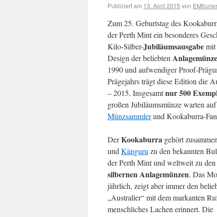
Publiziert am
13. April 2015
von
EMKurier
Zum 25. Geburtstag des Kookaburra
der Perth Mint ein besonderes Gesc
Jubiläumsausgabe
Kilo-Silber-
mit
Anlagemünz
Design der beliebten
1990 und aufwendiger Proof-Prägun
Prägejahrs trägt diese Edition die A
nur 500 Exemp
– 2015. Insgesamt
großen Jubiläumsmünze warten auf
Münzsammler
und Kookaburra-Fan
Kookaburra
Der
gehört zusammen
und
Känguru
zu den bekannten Bu
der Perth Mint und weltweit zu den 
silbernen Anlagemünzen
. Das Mo
jährlich, zeigt aber immer den belie
„Australier“ mit dem markanten Ruf
menschliches Lachen erinnert. Die