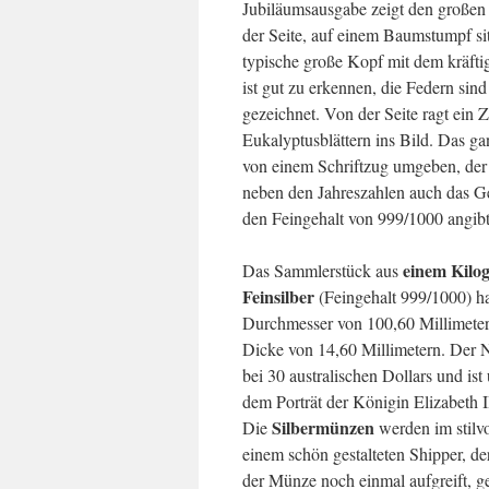
Jubiläumsausgabe zeigt den große
der Seite, auf einem Baumstumpf si
typische große Kopf mit dem kräft
ist gut zu erkennen, die Federn sind
gezeichnet. Von der Seite ragt ein 
Eukalyptusblättern ins Bild. Das ga
von einem Schriftzug umgeben, der
neben den Jahreszahlen auch das G
den Feingehalt von 999/1000 angibt
einem Kil
Das Sammlerstück aus
Feinsilber
(Feingehalt 999/1000) ha
Durchmesser von 100,60 Millimeter
Dicke von 14,60 Millimetern. Der N
bei 30 australischen Dollars und ist
dem Porträt der Königin Elizabeth II
Silbermünzen
Die
werden im stilvo
einem schön gestalteten Shipper, de
der Münze noch einmal aufgreift, gel