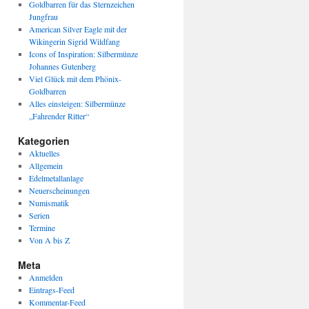
Goldbarren für das Sternzeichen
Jungfrau
American Silver Eagle mit der
Wikingerin Sigrid Wildfang
Icons of Inspiration: Silbermünze
Johannes Gutenberg
Viel Glück mit dem Phönix-
Goldbarren
Alles einsteigen: Silbermünze
„Fahrender Ritter“
Kategorien
Aktuelles
Allgemein
Edelmetallanlage
Neuerscheinungen
Numismatik
Serien
Termine
Von A bis Z
Meta
Anmelden
Eintrags-Feed
Kommentar-Feed