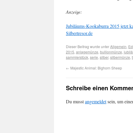
Anzeige:
Jubiläums-Kookaburra 2015 jetzt k
Silbertresor.de
Dieser Beitrag wurde unter
Allgemein
,
Ed
2015
,
anlagemünze
,
bullionmünze
,
jubi
sammlerstück
,
serie
,
silber
,
silbermünze
,
←
Majestic Animal: Bighorn Sheep
Schreibe einen Kommen
Du musst
angemeldet
sein, um ein