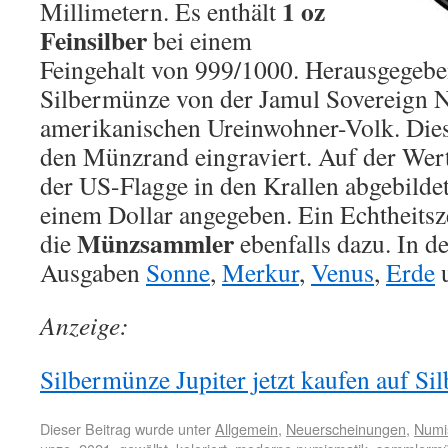
1 oz
Millimetern. Es enthält
Feinsilber
bei einem
Feingehalt von 999/1000. Herausgegebe
Silbermünze von der Jamul Sovereign N
amerikanischen Ureinwohner-Volk. Diese
den Münzrand eingraviert. Auf der Werts
der US-Flagge in den Krallen abgebildet
einem Dollar angegeben. Ein Echtheits
Münzsammler
die
ebenfalls dazu. In de
Ausgaben
Sonne
,
Merkur
,
Venus
,
Erde
Anzeige:
Silbermünze Jupiter jetzt kaufen auf Sil
Dieser Beitrag wurde unter
Allgemein
,
Neuerscheinungen
,
Numi