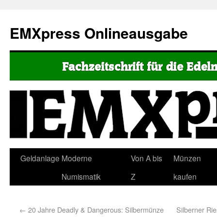
EMXpress Onlineausgabe
Geldanlage
Moderne
Von A bis
Münzen
Numismatik
Z
kaufen
←
20 Jahre Deadly & Dangerous: Silbermünze
Silberner Rie