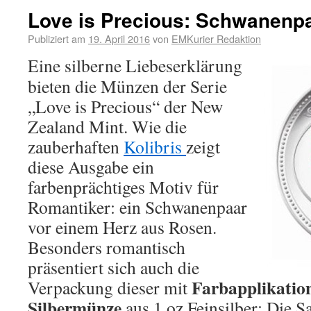
Love is Precious: Schwanenp
Publiziert am
19. April 2016
von
EMKurier Redaktion
Eine silberne Liebeserklärung
bieten die Münzen der Serie
„Love is Precious“ der New
Zealand Mint. Wie die
zauberhaften
Kolibris
zeigt
diese Ausgabe ein
farbenprächtiges Motiv für
Romantiker: ein Schwanenpaar
vor einem Herz aus Rosen.
Besonders romantisch
präsentiert sich auch die
Farbapplikatio
Verpackung dieser mit
Silbermünze
aus 1 oz Feinsilber: Die S