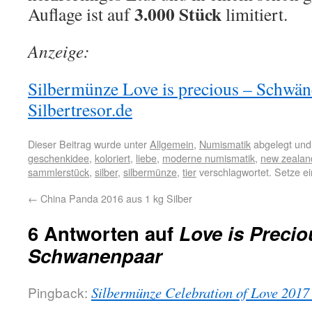
3.000 Stück
Auflage ist auf
limitiert.
Anzeige:
Silbermünze Love is precious – Schwäne
Silbertresor.de
Dieser Beitrag wurde unter
Allgemein
,
Numismatik
abgelegt und
geschenkidee
,
koloriert
,
liebe
,
moderne numismatik
,
new zealan
sammlerstück
,
silber
,
silbermünze
,
tier
verschlagwortet. Setze e
←
China Panda 2016 aus 1 kg Silber
6 Antworten auf
Love is Precio
Schwanenpaar
Pingback:
Silbermünze Celebration of Love 201