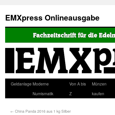
EMXpress Onlineausgabe
Geldanlage
Moderne
Von A bis
Münzen
Numismatik
Z
kaufen
←
China Panda 2016 aus 1 kg Silber