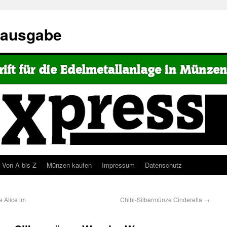
eausgabe
Von A bis Z
Münzen kaufen
Impressum
Datenschutz
 Alice im
Chibi-Silbermünze Cinderella
→