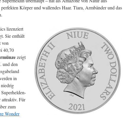
te Superheldin überhaupt – hat als Amazone von Natur aus
n perfekten Körper und wallendes Haar. Tiara, Armbänder und das
n.
s lizenziert
t. Sie enthält
t von
ei 40,70
ermünze
zeigt
I. und den
usgabeland
werden in
 niedrig
e Superhelden-
attraktiv. Für
aber zum
nze Wonder