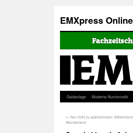
EMXpress Onlin
Geldanlage
Moderne Numismatik
←
Nur nicht zu spät kommen: Silbermünze
Wunderland