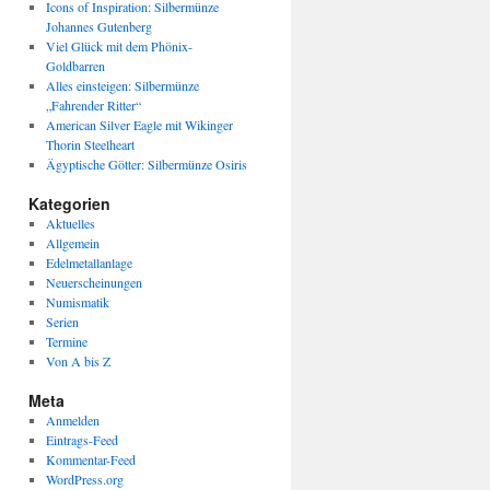
Icons of Inspiration: Silbermünze
Johannes Gutenberg
Viel Glück mit dem Phönix-
Goldbarren
Alles einsteigen: Silbermünze
„Fahrender Ritter“
American Silver Eagle mit Wikinger
Thorin Steelheart
Ägyptische Götter: Silbermünze Osiris
Kategorien
Aktuelles
Allgemein
Edelmetallanlage
Neuerscheinungen
Numismatik
Serien
Termine
Von A bis Z
Meta
Anmelden
Eintrags-Feed
Kommentar-Feed
WordPress.org