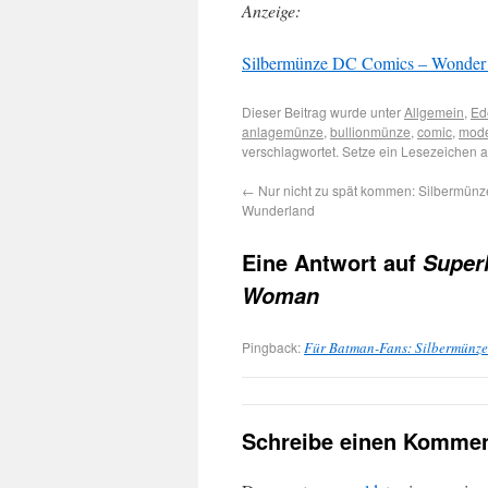
Anzeige:
Silbermünze DC Comics – Wonder Wo
Dieser Beitrag wurde unter
Allgemein
,
Ed
anlagemünze
,
bullionmünze
,
comic
,
mode
verschlagwortet. Setze ein Lesezeichen 
←
Nur nicht zu spät kommen: Silbermünze
Wunderland
Eine Antwort auf
Super
Woman
Pingback:
Für Batman-Fans: Silbermünze
Schreibe einen Kommen