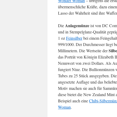
Wonder Woman
– übrigens die ers
übermenschliche Kräfte, dazu eine
Lasso der Wahrheit sind ihre Waffe
Anlagemünze
Die
ist von DC Comic
und in Stempelglanz-Qualität gepräg
1 oz
Feinsilber
bei einem Feingehal
999/1000. Der Durchmesser liegt b
Silb
Millimetern. Die Wertseite der
das Porträt von Königin Elizabeth I
Nennwert von zwei Dollars. Als A
fungiert Niue. Die Bullionmünzen 
Tubes zu 25 Stück ausgegeben. Die
angesetzte Auflage und das beliebt
Motiv machen sie auch für Sammler 
diese bietet die New Zealand Mint 
Beispiel auch eine
Chibi-Silbermü
Woman
.