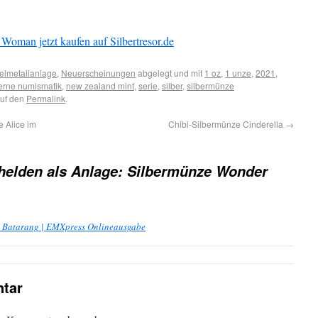
man jetzt kaufen auf Silbertresor.de
elmetallanlage
,
Neuerscheinungen
abgelegt und mit
1 oz
,
1 unze
,
2021
,
rne numismatik
,
new zealand mint
,
serie
,
silber
,
silbermünze
auf den
Permalink
.
 Alice im
Chibi-Silbermünze Cinderella
→
helden als Anlage: Silbermünze Wonder
 Batarang | EMXpress Onlineausgabe
tar