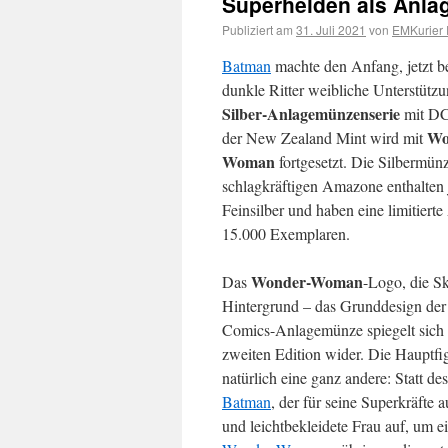
Superhelden als Anl
Publiziert am
31. Juli 2021
von
EMKurier 
Batman
machte den Anfang, jetzt 
dunkle Ritter weibliche Unterstützu
Silber-Anlagemünzenserie
mit DC
Wo
der New Zealand Mint wird mit
Woman
fortgesetzt. Die Silbermün
schlagkräftigen Amazone enthalten 
Feinsilber und haben eine limitiert
15.000 Exemplaren.
Wonder-Woman
Das
-Logo, die S
Hintergrund – das Grunddesign der
Comics-Anlagemünze spiegelt sich 
zweiten Edition wider. Die Hauptfig
natürlich eine ganz andere: Statt de
Batman
, der für seine Superkräfte 
und leichtbekleidete Frau auf, um e