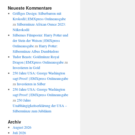
Neueste Kommentare
Griffiges Design: Silberbarren mit
Krokodil | EMXpress Onlineausgabe
zu
Silbermünze African Ounce 2023:
Nilkrokodil
Silbernes Filmposter: Harry Potter und
der Stein der Weisen | EMXpress
Onlineausgabe
zu
Harry Potter:
Silbermünze Albus Dumbledore
Tudor Beasts: Goldmünze Royal
Dragon | EMXpress Onlineausgabe
zu
Investieren in Gold
250 Jahre USA: George Washington
sagt Prost! | EMXpress Onlineausgabe
zu
Investieren in Silber
250 Jahre USA: George Washington
sagt Prost! | EMXpress Onlineausgabe
zu
250 Jahre
Unabhängigkeitserklärung der USA –
Silbermünze zum Jubiläum
Archiv
August 2026
Juli 2026