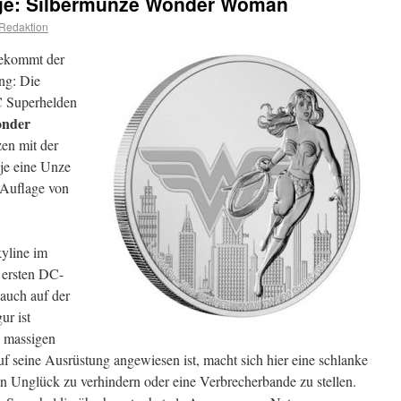
age: Silbermünze Wonder Woman
Redaktion
bekommt der
ng: Die
 Superhelden
nder
zen mit der
je eine Unze
e Auflage von
kyline im
 ersten DC-
auch auf der
ur ist
s massigen
auf seine Ausrüstung angewiesen ist, macht sich hier eine schlanke
in Unglück zu verhindern oder eine Verbrecherbande zu stellen.