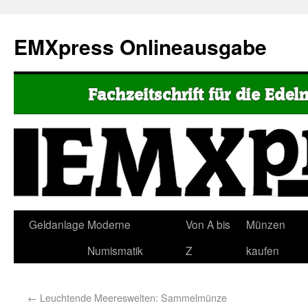
EMXpress Onlineausgabe
Geldanlage
Moderne
Von A bis
Münzen
Numismatik
Z
kaufen
←
Leuchtende Meereswelten: Sammelmünze