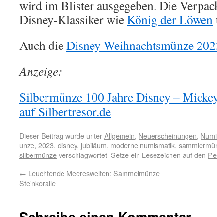
wird im Blister ausgegeben. Die Verpac
Disney-Klassiker wie
König der Löwen
Auch die
Disney Weihnachtsmünze 202
Anzeige:
Silbermünze 100 Jahre Disney – Mickey
auf Silbertresor.de
Dieser Beitrag wurde unter
Allgemein
,
Neuerscheinungen
,
Numi
unze
,
2023
,
disney
,
jubiläum
,
moderne numismatik
,
sammlermü
silbermünze
verschlagwortet. Setze ein Lesezeichen auf den
Pe
←
Leuchtende Meereswelten: Sammelmünze
Steinkoralle
Schreibe einen Kommentar