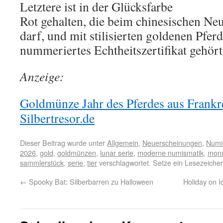
Letztere ist in der Glücksfarbe
Rot gehalten, die beim chinesischen Neu
darf, und mit stilisierten goldenen Pfer
nummeriertes Echtheitszertifikat gehört
Anzeige:
Goldmünze Jahr des Pferdes aus Frankre
Silbertresor.de
Dieser Beitrag wurde unter
Allgemein
,
Neuerscheinungen
,
Numi
2026
,
gold
,
goldmünzen
,
lunar serie
,
moderne numismatik
,
monn
sammlerstück
,
serie
,
tier
verschlagwortet. Setze ein Lesezeiche
←
Spooky Bat: Silberbarren zu Halloween
Holiday on 