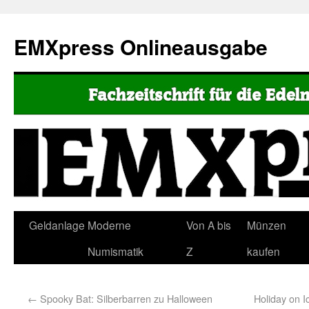
EMXpress Onlineausgabe
Geldanlage
Moderne
Von A bis
Münzen
Numismatik
Z
kaufen
←
Spooky Bat: Silberbarren zu Halloween
Holiday on 