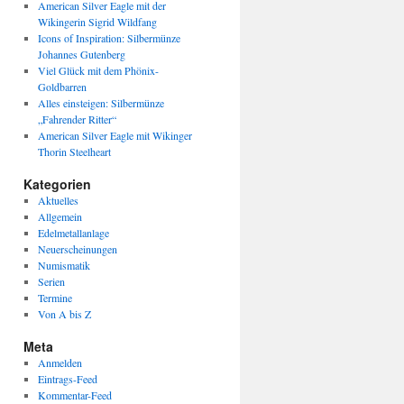
American Silver Eagle mit der
Wikingerin Sigrid Wildfang
Icons of Inspiration: Silbermünze
Johannes Gutenberg
Viel Glück mit dem Phönix-
Goldbarren
Alles einsteigen: Silbermünze
„Fahrender Ritter“
American Silver Eagle mit Wikinger
Thorin Steelheart
Kategorien
Aktuelles
Allgemein
Edelmetallanlage
Neuerscheinungen
Numismatik
Serien
Termine
Von A bis Z
Meta
Anmelden
Eintrags-Feed
Kommentar-Feed