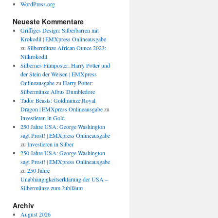
WordPress.org
Neueste Kommentare
Griffiges Design: Silberbarren mit
Krokodil | EMXpress Onlineausgabe
zu
Silbermünze African Ounce 2023:
Nilkrokodil
Silbernes Filmposter: Harry Potter und
der Stein der Weisen | EMXpress
Onlineausgabe
zu
Harry Potter:
Silbermünze Albus Dumbledore
Tudor Beasts: Goldmünze Royal
Dragon | EMXpress Onlineausgabe
zu
Investieren in Gold
250 Jahre USA: George Washington
sagt Prost! | EMXpress Onlineausgabe
zu
Investieren in Silber
250 Jahre USA: George Washington
sagt Prost! | EMXpress Onlineausgabe
zu
250 Jahre
Unabhängigkeitserklärung der USA –
Silbermünze zum Jubiläum
Archiv
August 2026