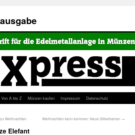
eausgabe
Von A bis Z
Münzen kaufen
Impressum
Datenschutz
 zu Weihnachten
Weihnachten kann kommen: Neue Silberbarren
→
ze Elefant