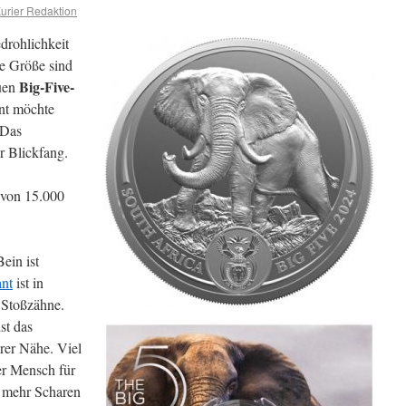
rier Redaktion
edrohlichkeit
re Größe sind
Big-Five-
euen
nt möchte
 Das
r Blickfang.
 von 15.000
ein ist
ant
ist in
 Stoßzähne.
st das
rer Nähe. Viel
der Mensch für
 mehr Scharen