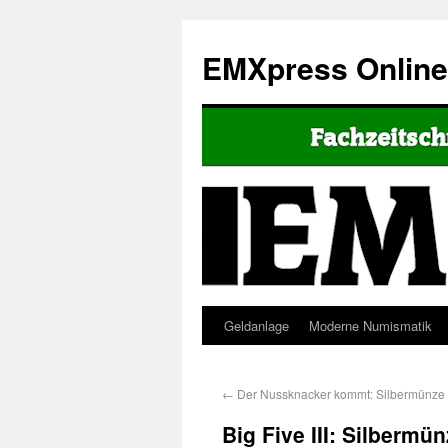
EMXpress Onlin
Geldanlage
Moderne Numismatik
←
Der Nussknacker kommt: Silbermünze
Big Five III: Silbermün