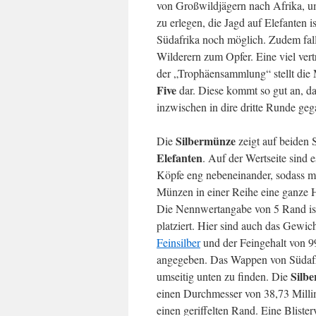
von Großwildjägern nach Afrika, u
zu erlegen, die Jagd auf Elefanten i
Südafrika noch möglich. Zudem fal
Wilderern zum Opfer. Eine viel vert
der „Trophäensammlung“ stellt die
Five
dar. Diese kommt so gut an, da
inzwischen in dire dritte Runde geg
Silbermünze
Die
zeigt auf beiden 
Elefanten
. Auf der Wertseite sind 
Köpfe eng nebeneinander, sodass m
Münzen in einer Reihe eine ganze 
Die Nennwertangabe von 5 Rand ist
platziert. Hier sind auch das Gewic
Feinsilber
und der Feingehalt von 
angegeben. Das Wappen von Südafri
Silb
umseitig unten zu finden. Die
einen Durchmesser von 38,73 Milli
einen geriffelten Rand. Eine Bliste