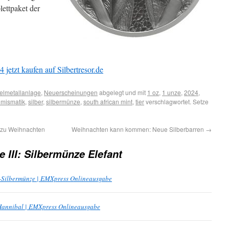
lettpaket der
 jetzt kaufen auf Silbertresor.de
elmetallanlage
,
Neuerscheinungen
abgelegt und mit
1 oz
,
1 unze
,
2024
,
mismatik
,
silber
,
silbermünze
,
south african mint
,
tier
verschlagwortet. Setze
 zu Weihnachten
Weihnachten kann kommen: Neue Silberbarren
→
e III: Silbermünze Elefant
en-Silbermünze | EMXpress Onlineausgabe
 Hannibal | EMXpress Onlineausgabe