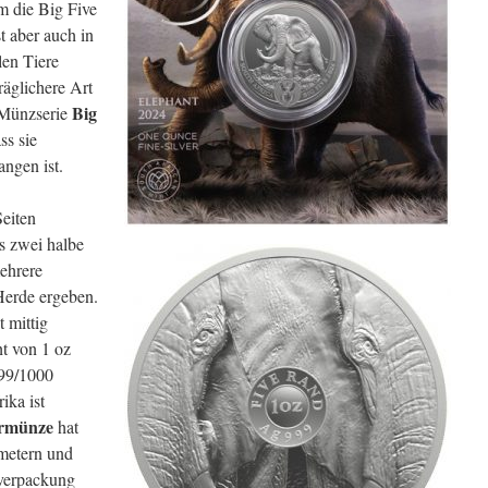
m die Big Five
st aber auch in
len Tiere
räglichere Art
Big
 Münzserie
ss sie
angen ist.
Seiten
es zwei halbe
ehrere
Herde ergeben.
 mittig
ht von 1 oz
999/1000
ka ist
ermünze
hat
metern und
rverpackung