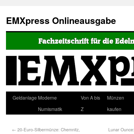
EMXpress Onlineausgabe
Geldanlage
Moderne
Von A bis
Münzen
Numismatik
Z
kaufen
←
20-Euro-Silbermünze: Chemnitz,
Lunar Ounce