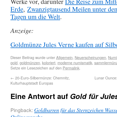
Werke vor, darunter
Die Reise zum Mitt
Erde
,
Zwanzigtausend Meilen unter d
Tagen um die Welt
.
Anzeige:
Goldmünze Jules Verne kaufen auf Silbe
Dieser Beitrag wurde unter
Allgemein
,
Neuerscheinungen
,
Numi
gold
,
goldmünzen
,
koloriert
,
moderne numismatik
,
sammlermün
Setze ein Lesezeichen auf den
Permalink
.
←
20-Euro-Silbermünze: Chemnitz,
Lunar Ounce
Kulturhauptstadt Europas
Eine Antwort auf
Gold für Jule
Pingback:
Goldbarren für das Sternzeichen Was
Onlineausgabe