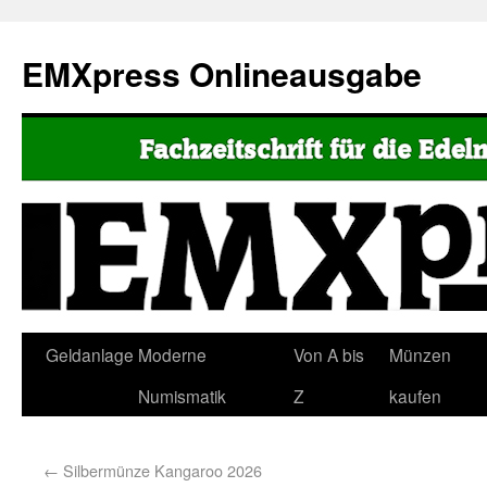
EMXpress Onlineausgabe
Geldanlage
Moderne
Von A bis
Münzen
Numismatik
Z
kaufen
←
Silbermünze Kangaroo 2026