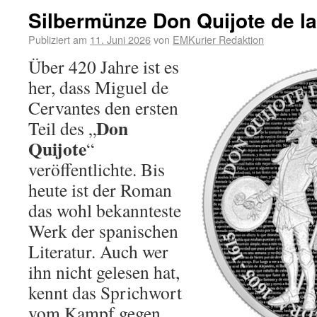
Silbermünze Don Quijote de l
Publiziert am
11. Juni 2026
von
EMKurier Redaktion
Über 420 Jahre ist es
her, dass Miguel de
Cervantes den ersten
Don
Teil des „
Quijote
“
veröffentlichte. Bis
heute ist der Roman
das wohl bekannteste
Werk der spanischen
Literatur. Auch wer
ihn nicht gelesen hat,
kennt das Sprichwort
vom Kampf gegen