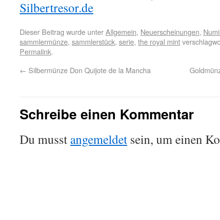
Silbertresor.de
Dieser Beitrag wurde unter
Allgemein
,
Neuerscheinungen
,
Numi
sammlermünze
,
sammlerstück
,
serie
,
the royal mint
verschlagwor
Permalink
.
←
Silbermünze Don Quijote de la Mancha
Goldmünz
Schreibe einen Kommentar
Du musst
angemeldet
sein, um einen K