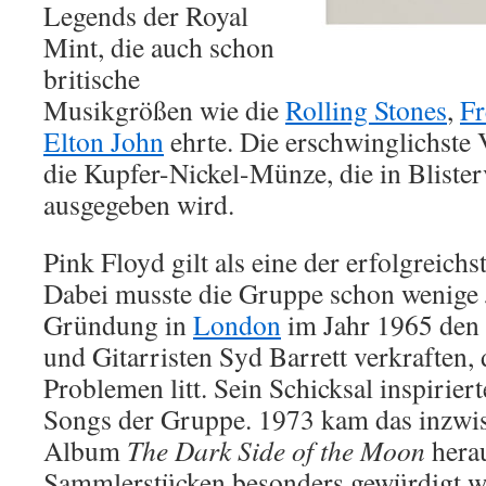
Legends der Royal
Mint, die auch schon
britische
Musikgrößen wie die
Rolling Stones
,
Fr
Elton John
ehrte. Die erschwinglichste V
die Kupfer-Nickel-Münze, die in Bliste
ausgegeben wird.
Pink Floyd gilt als eine der erfolgreichs
Dabei musste die Gruppe schon wenige 
Gründung in
London
im Jahr 1965 den 
und Gitarristen Syd Barrett verkraften,
Problemen litt. Sein Schicksal inspirierte
Songs der Gruppe. 1973 kam das inzwi
Album
The Dark Side of the Moon
herau
Sammlerstücken besonders gewürdigt wir