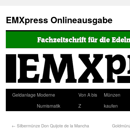
EMXpress Onlineausgabe
Geldanlage
Moderne
Von A bis
Münzen
Numismatik
Z
kaufen
←
Silbermünze Don Quijote de la Mancha
Goldmünz