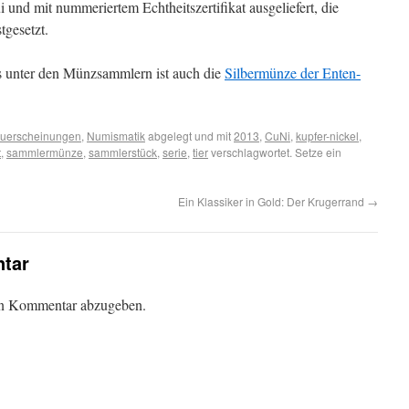
und mit nummeriertem Echtheitszertifikat ausgeliefert, die
tgesetzt.
ns unter den Münzsammlern ist auch die
Silbermünze der Enten-
uerscheinungen
,
Numismatik
abgelegt und mit
2013
,
CuNi
,
kupfer-nickel
,
t
,
sammlermünze
,
sammlerstück
,
serie
,
tier
verschlagwortet. Setze ein
Ein Klassiker in Gold: Der Krugerrand
→
tar
en Kommentar abzugeben.