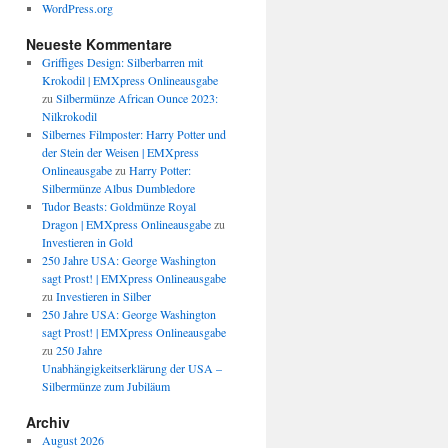
WordPress.org
Neueste Kommentare
Griffiges Design: Silberbarren mit
Krokodil | EMXpress Onlineausgabe
zu
Silbermünze African Ounce 2023:
Nilkrokodil
Silbernes Filmposter: Harry Potter und
der Stein der Weisen | EMXpress
Onlineausgabe
zu
Harry Potter:
Silbermünze Albus Dumbledore
Tudor Beasts: Goldmünze Royal
Dragon | EMXpress Onlineausgabe
zu
Investieren in Gold
250 Jahre USA: George Washington
sagt Prost! | EMXpress Onlineausgabe
zu
Investieren in Silber
250 Jahre USA: George Washington
sagt Prost! | EMXpress Onlineausgabe
zu
250 Jahre
Unabhängigkeitserklärung der USA –
Silbermünze zum Jubiläum
Archiv
August 2026