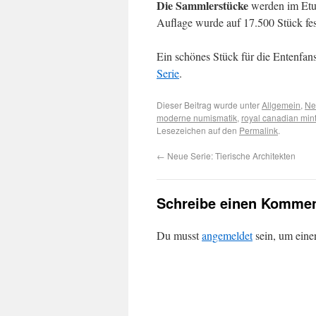
Die Sammlerstücke
werden im Etui 
Auflage wurde auf 17.500 Stück fes
Ein schönes Stück für die Entenfa
Serie
.
Dieser Beitrag wurde unter
Allgemein
,
Ne
moderne numismatik
,
royal canadian min
Lesezeichen auf den
Permalink
.
←
Neue Serie: Tierische Architekten
Schreibe einen Kommen
Du musst
angemeldet
sein, um ein