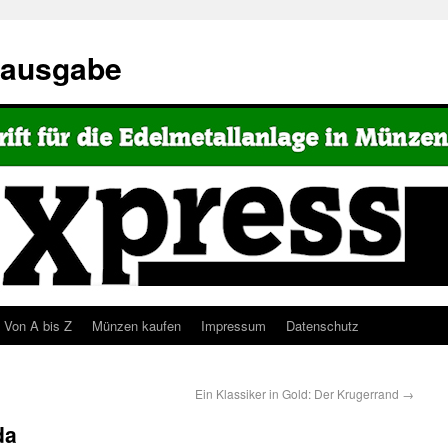
eausgabe
Von A bis Z
Münzen kaufen
Impressum
Datenschutz
Ein Klassiker in Gold: Der Krugerrand
→
da