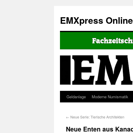
EMXpress Onlin
Geldanlage
Moderne Numismatik
←
Neue Serie: Tierische Architekten
Neue Enten aus Kana