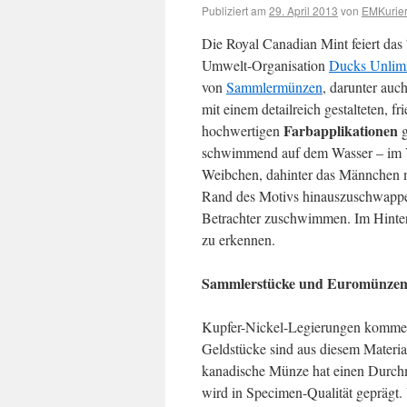
Publiziert am
29. April 2013
von
EMKurier
Die Royal Canadian Mint feiert das
Umwelt-Organisation
Ducks Unlim
von
Sammlermünzen
, darunter auch
mit einem detailreich gestalteten, f
Farbapplikationen
hochwertigen
g
schwimmend auf dem Wasser – im V
Weibchen, dahinter das Männchen m
Rand des Motivs hinauszuschwappen
Betrachter zuschwimmen. Im Hinte
zu erkennen.
Sammlerstücke und Euromünze
Kupfer-Nickel-Legierungen kommen
Geldstücke sind aus diesem Material
kanadische Münze hat einen Durchm
wird in Specimen-Qualität geprägt.