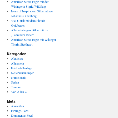
American Silver Eagle mit der
Wikingerin Sigrid Wildfang
Icons of Inspiration: Silbermünze
Johannes Gutenberg
Viel Glück mit dem Phönix-
Goldbarren
Alles einsteigen: Silbermünze
„Fahrender Ritter“
American Silver Eagle mit Wikinger
Thorin Steelheart
Kategorien
Aktuelles
Allgemein
Edelmetallanlage
Neuerscheinungen
Numismatik
Serien
Termine
Von A bis Z
Meta
Anmelden
Eintrags-Feed
Kommentar-Feed