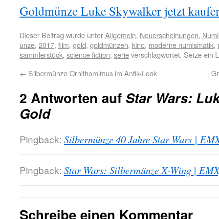
Goldmünze Luke Skywalker jetzt kaufen 
Dieser Beitrag wurde unter
Allgemein
,
Neuerscheinungen
,
Numi
unze
,
2017
,
film
,
gold
,
goldmünzen
,
kino
,
moderne numismatik
,
sammlerstück
,
science fiction
,
serie
verschlagwortet. Setze ein 
←
Silbermünze Ornithomimus im Antik-Look
Gr
2 Antworten auf
Star Wars: Luk
Gold
Pingback:
Silbermünze 40 Jahre Star Wars | EM
Pingback:
Star Wars: Silbermünze X-Wing | EMX
Schreibe einen Kommentar