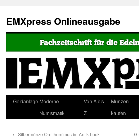
EMXpress Onlineausgabe
Geldanlage
Moderne
Von A bis
Münzen
Numismatik
Z
kaufen
←
Silbermünze Ornithomimus im Antik-Look
Gr