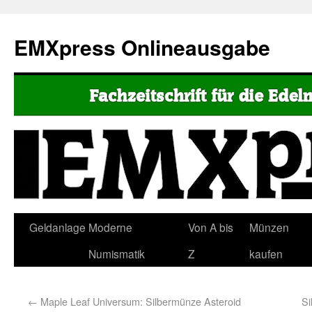
EMXpress Onlineausgabe
Geldanlage
Moderne
Von A bis
Münzen
Numismatik
Z
kaufen
←
Maple Leaf Universum: Silbermünze Asteroid
Si