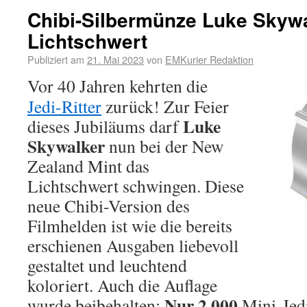
Chibi-Silbermünze Luke Skywa
Lichtschwert
Publiziert am
21. Mai 2023
von
EMKurier Redaktion
Vor 40 Jahren kehrten die
Jedi-Ritter
zurück! Zur Feier
Luke
dieses Jubiläums darf
Skywalker
nun bei der New
Zealand Mint das
Lichtschwert schwingen. Diese
neue Chibi-Version des
Filmhelden ist wie die bereits
erschienen Ausgaben liebevoll
gestaltet und leuchtend
koloriert. Auch die Auflage
Nur 2.000
wurde beibehalten:
Mini-Jedi