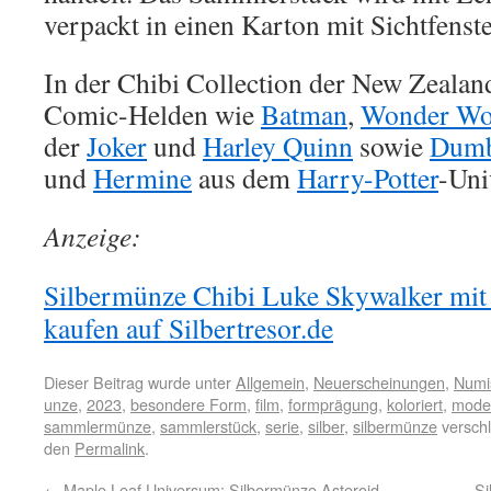
verpackt in einen Karton mit Sichtfenst
In der Chibi Collection der New Zeala
Comic-Helden wie
Batman
,
Wonder W
der
Joker
und
Harley Quinn
sowie
Dumb
und
Hermine
aus dem
Harry-Potter
-Uni
Anzeige:
Silbermünze Chibi Luke Skywalker mit 
kaufen auf Silbertresor.de
Dieser Beitrag wurde unter
Allgemein
,
Neuerscheinungen
,
Numi
unze
,
2023
,
besondere Form
,
film
,
formprägung
,
koloriert
,
mode
sammlermünze
,
sammlerstück
,
serie
,
silber
,
silbermünze
verschl
den
Permalink
.
←
Maple Leaf Universum: Silbermünze Asteroid
Si