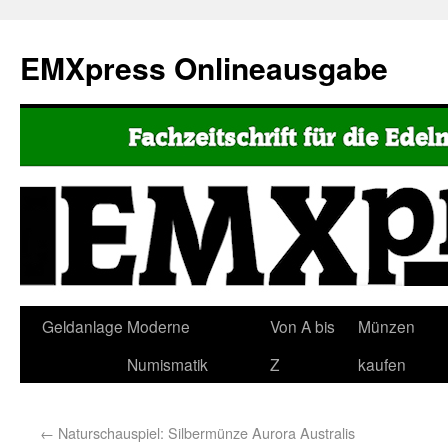
EMXpress Onlineausgabe
Geldanlage
Moderne
Von A bis
Münzen
Numismatik
Z
kaufen
←
Naturschauspiel: Silbermünze Aurora Australis