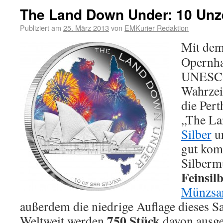
The Land Down Under: 10 Unz
Publiziert am
25. März 2013
von
EMKurier Redaktion
Mit dem
Opernha
UNESCO
Wahrzeic
die Pert
„The La
Silber
u
gut kom
Silberm
Feinsil
Münzsa
außerdem die niedrige Auflage dieses S
750 Stück
Weltweit werden
davon ausge