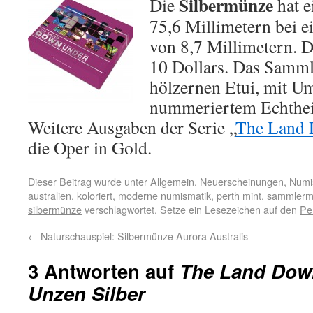
Silbermünze
Die
hat e
75,6 Millimetern bei e
von 8,7 Millimetern. D
10 Dollars. Das Samml
hölzernen Etui, mit 
nummeriertem Echtheits
Weitere Ausgaben der Serie „
The Land
die Oper in Gold.
Dieser Beitrag wurde unter
Allgemein
,
Neuerscheinungen
,
Numi
australien
,
koloriert
,
moderne numismatik
,
perth mint
,
sammlerm
silbermünze
verschlagwortet. Setze ein Lesezeichen auf den
Pe
←
Naturschauspiel: Silbermünze Aurora Australis
3 Antworten auf
The Land Dow
Unzen Silber