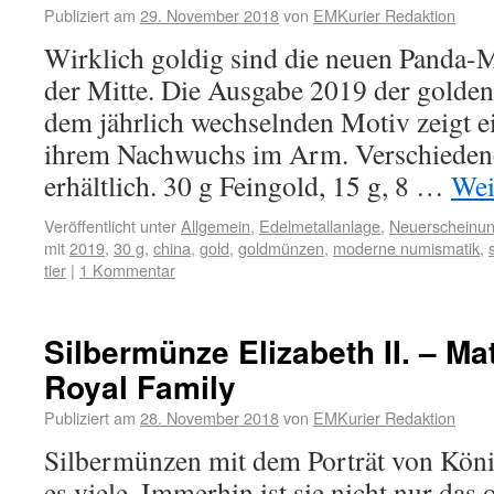
Publiziert am
29. November 2018
von
EMKurier Redaktion
Wirklich goldig sind die neuen Panda
der Mitte. Die Ausgabe 2019 der gold
dem jährlich wechselnden Motiv zeigt e
ihrem Nachwuchs im Arm. Verschiedene
erhältlich. 30 g Feingold, 15 g, 8 …
Wei
Veröffentlicht unter
Allgemein
,
Edelmetallanlage
,
Neuerscheinu
mit
2019
,
30 g
,
china
,
gold
,
goldmünzen
,
moderne numismatik
,
tier
|
1 Kommentar
Silbermünze Elizabeth II. – Ma
Royal Family
Publiziert am
28. November 2018
von
EMKurier Redaktion
Silbermünzen mit dem Porträt von König
es viele. Immerhin ist sie nicht nur das o