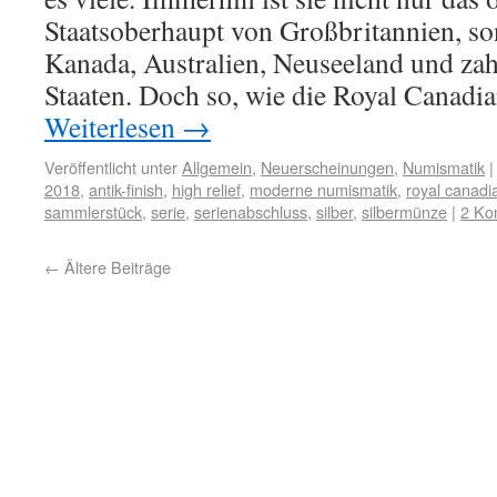
Staatsoberhaupt von Großbritannien, s
Kanada, Australien, Neuseeland und zah
Staaten. Doch so, wie die Royal Canadi
Weiterlesen
→
Veröffentlicht unter
Allgemein
,
Neuerscheinungen
,
Numismatik
|
2018
,
antik-finish
,
high relief
,
moderne numismatik
,
royal canadi
sammlerstück
,
serie
,
serienabschluss
,
silber
,
silbermünze
|
2 Ko
←
Ältere Beiträge