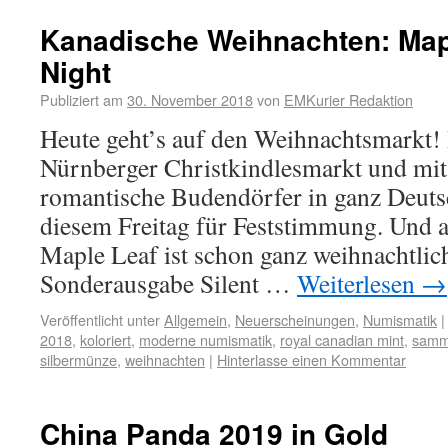
Kanadische Weihnachten: Mapl
Night
Publiziert am
30. November 2018
von
EMKurier Redaktion
Heute geht’s auf den Weihnachtsmarkt!
Nürnberger Christkindlesmarkt und mit 
romantische Budendörfer in ganz Deuts
diesem Freitag für Feststimmung. Und 
Maple Leaf ist schon ganz weihnachtlich 
Sonderausgabe Silent …
Weiterlesen
→
Veröffentlicht unter
Allgemein
,
Neuerscheinungen
,
Numismatik
|
2018
,
koloriert
,
moderne numismatik
,
royal canadian mint
,
samm
silbermünze
,
weihnachten
|
Hinterlasse einen Kommentar
China Panda 2019 in Gold