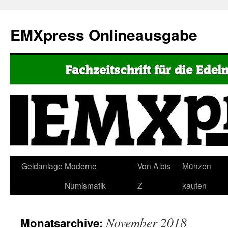
EMXpress Onlineausgabe
Geldanlage
Moderne
Von A bis
Münzen
Numismatik
Z
kaufen
November 2018
Monatsarchive: